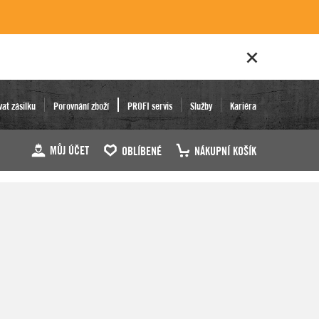
vat zásilku
Porovnání zboží
PROFI servis
Služby
Kariéra
MŮJ ÚČET
OBLÍBENÉ
NÁKUPNÍ KOŠÍK