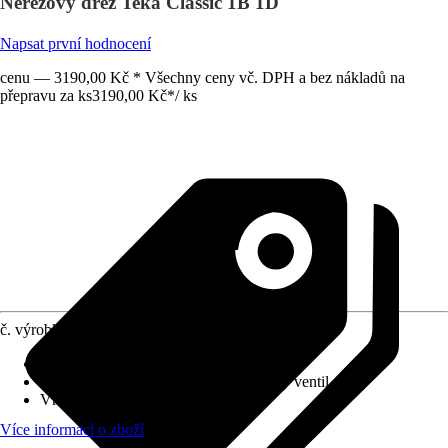
Nerezový dřez Teka Classic 1B 1D
Napsat první hodnocení
cenu — 3190,00 Kč * Všechny ceny vč. DPH a bez nákladů na
přepravu za ks
3190,00 Kč
*
/
ks
č. výrobku
5196461
Provedení
:
Vestavný dřez
Vybavení výpusti
:
3 ½" Otočný sítkový ventil
Vhodné pro
:
Spodní skříňka 60 cm
Více informací o zboží