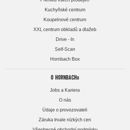
Kuchyňské centrum
Koupelnové centrum
XXL centrum obkladů a dlažeb
Drive - In
Self-Scan
Hornbach Box
O HORNBACHu
Jobs a Kariera
O nás
Údaje o provozovateli
Záruka trvale nízkých cen
Všeobecné obchodní podmínky