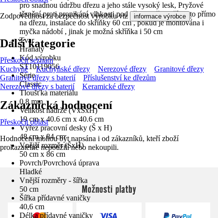
pro snadnou údržbu dřezu a jeho stále vysoký lesk, Pryžové
těsnění proti pronikání vlhkosti pod dřez je již nastříknuto přímo
Zodpovědnost za bezpečnost výrobku viz
.
informace výrobce
na dřezu, instalace do skříňky 60 cm , pokud je montována i
myčka nádobí , jinak je možná skříňka i 50 cm
Tvar
Další kategorie
Hranatý
Kód výrobku
Přeskočit seznam
ST10119056
Kuchyně
Kuchyňské dřezy
Nerezové dřezy
Granitové dřezy
Série
Granitové dřezy s baterií
Příslušenství ke dřezům
Classic
Nerezové dřezy s baterií
Keramické dřezy
Tloušťka materiálu
0,8 mm
Zákaznická hodnocení
Velikost nádrže (VxŠxH)
19 cm x 40.6 cm x 40.6 cm
Přeskočit oblast
Výřez pracovní desky (Š x H)
48 cm x 84 cm
Hodnocení mohou být napsána i od zákazníků, kteří zboží
Vnější rozměr (ŠxH)
prokazatelně nepoužili nebo nekoupili.
50 cm x 86 cm
Povrch/Povrchová úprava
Hladké
Vnější rozměry - šířka
Možnosti platby
50 cm
Šířka přídavné vaničky
40,6 cm
Délka přídavné vaničky