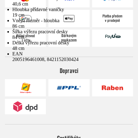
40,6 cm
Hloubka přídavné vaničky
19 cm
Vnější rozměr - hloubka
86 cm
Šířka výřezu pracovní desky
84 cm
Délka výřezu pracovní desky
48 cm
EAN
2005196461008, 8421152030424
Dopravci
Certifikáty