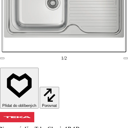
1
/
2
Porovnat