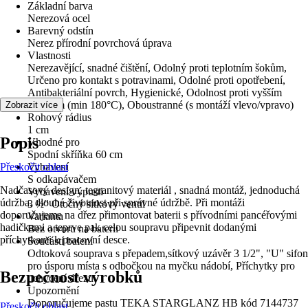
Základní barva
Nerezová ocel
Barevný odstín
Nerez přírodní povrchová úprava
Vlastnosti
Nerezavějící, snadné čištění, Odolný proti teplotním šokům,
Určeno pro kontakt s potravinami, Odolné proti opotřebení,
Antibakteriální povrch, Hygienické, Odolnost proti vyšším
teplotám (min 180°C), Oboustranné (s montáží vlevo/vpravo)
Zobrazit více
Rohový rádius
1 cm
Popis
Vhodné pro
Spodní skříňka 60 cm
Přeskočit oblast
Vybavení
S odkapávačem
Nadčasový design, tegranitový materiál , snadná montáž, jednoduchá
Vybavení výpusti
údržba, dlouhá životnost při správné údržbě. Při montáži
3 ½" Otočný sítkový ventil
doporučujeme na dřez přimontovat baterii s přívodními pancéřovými
Varianta
hadičkami a teprve pak celou soupravu připevnit dodanými
Bez otvoru na baterii
příchytkami k pracovní desce.
Součástí balení
Odtoková souprava s přepadem,sítkový uzávěr 3 1/2", "U" sifon
pro úsporu místa s odbočkou na myčku nádobí, Příchytky pro
Bezpečnost výrobků
uchycení dřezu
Upozornění
Doporučujeme pastu TEKA STARGLANZ HB kód 7144737
Přeskočit oblast