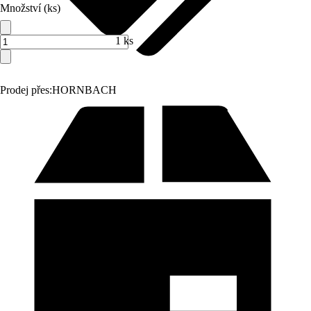
Množství (ks)
1 ks
Prodej přes:
HORNBACH