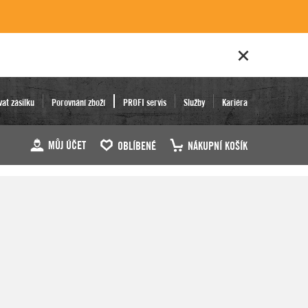
vat zásilku
Porovnání zboží
PROFI servis
Služby
Kariéra
MŮJ ÚČET
OBLÍBENÉ
NÁKUPNÍ KOŠÍK