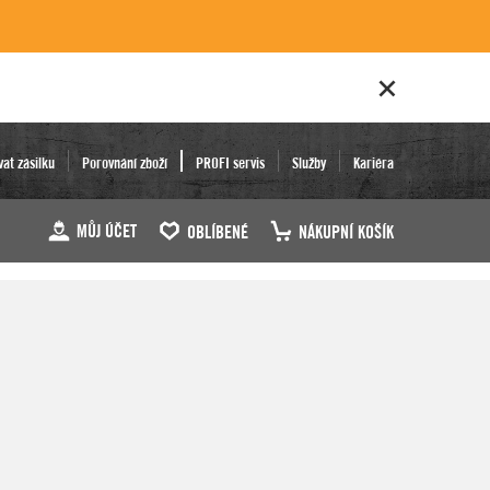
vat zásilku
Porovnání zboží
PROFI servis
Služby
Kariéra
MŮJ ÚČET
OBLÍBENÉ
NÁKUPNÍ KOŠÍK