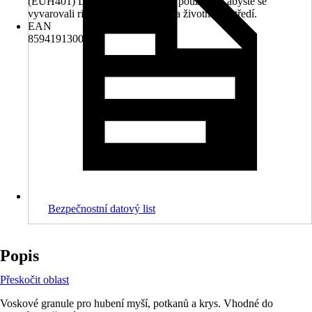
(EUH401) Dodržujte pokyny pro používání, abyste se
vyvarovali rizik pro lidské zdraví a životní prostředí.
EAN
8594191300015
Bezpečnostní datový list
Popis
Přeskočit oblast
Voskové granule pro hubení myší, potkanů a krys. Vhodné do