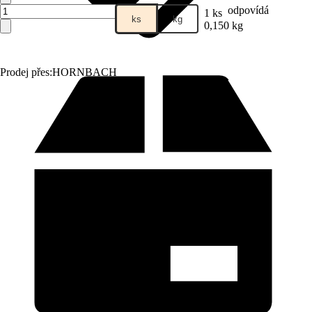
odpovídá
1 ks
ks
kg
0,150 kg
Prodej přes:
HORNBACH