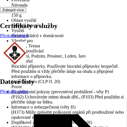
Návnada
Obsah
Zobrazit více
150 g
Oblast využití
Certifikáty a služby
Exteriér, Interiér
Využití
Přeskočit oblast
Hubení škůdců v domácnosti
Vhodné pro
Zahrada, Terasa
Období používání
Celoroční, Podzim, Prosinec, Leden, Jaro
Upozornění
Biocidní přípravky. Používejte biocidní přípravky bezpečně.
Před použitím si vždy přečtěte údaje na obalu a připojené
informace o přípravku.
Datové listy
Signální slovo (CLP čl. 20)
Pozor
Přeskočit oblast
Bezpečnostní pokyny (preventivní prohlášení - věty P)
(P102) Uchovávejte mimo dosah dětí., (P103) Před použitím si
přečtěte údaje na štítku.
Informace o nebezpečnosti (věty H)
(H373) Může způsobit poškození orgánů při prodloužené nebo
opakované expozici.
Doplňkové znaky nebezpečnosti (věty EUH)