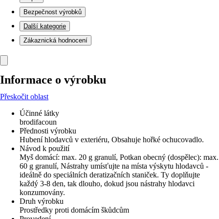
Bezpečnost výrobků
Další kategorie
Zákaznická hodnocení
Informace o výrobku
Přeskočit oblast
Účinné látky
brodifacoun
Přednosti výrobku
Hubení hlodavců v exteriéru, Obsahuje hořké ochucovadlo.
Návod k použití
Myš domácí: max. 20 g granulí, Potkan obecný (dospělec): max.
60 g granulí, Nástrahy umísťujte na místa výskytu hlodavců -
ideálně do speciálních deratizačních staniček. Ty doplňujte
každý 3-8 den, tak dlouho, dokud jsou nástrahy hlodavci
konzumovány.
Druh výrobku
Prostředky proti domácím škůdcům
Provedení