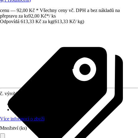
cenu — 92,00 Kč * Všechny ceny vč. DPH a bez nákladů na
přepravu za ks
92,00 Kč
*
/
ks
Odpovídá 613,33 Kč za kg
(
613,33 Kč
/
kg
)
č. výrobku
6836827
Provedení
:
Návnada
Využití
:
Hubení škůdců v domácnosti
Více informací o zboží
Množství (ks)