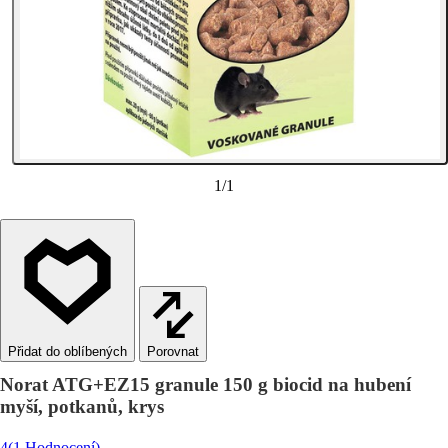
1
/
1
Porovnat
Norat ATG+EZ15 granule 150 g biocid na hubení
myší, potkanů, krys
4
(1 Hodnocení)