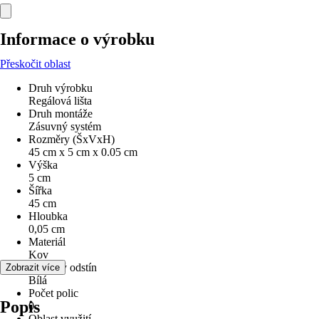
Informace o výrobku
Přeskočit oblast
Druh výrobku
Regálová lišta
Druh montáže
Zásuvný systém
Rozměry (ŠxVxH)
45 cm x 5 cm x 0.05 cm
Výška
5 cm
Šířka
45 cm
Hloubka
0,05 cm
Materiál
Kov
Barevný odstín
Zobrazit více
Bílá
Počet polic
Popis
0
Oblast využití