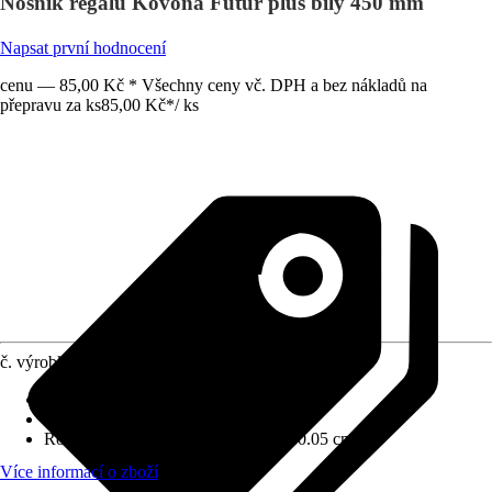
Nosník regálu Kovona Futur plus bílý 450 mm
Napsat první hodnocení
cenu — 85,00 Kč * Všechny ceny vč. DPH a bez nákladů na
přepravu za ks
85,00 Kč
*
/
ks
č. výrobku
5952419
Materiál
:
Kov
Barevný odstín
:
Bílá
Rozměry (ŠxVxH)
:
45 cm x 5 cm x 0.05 cm
Více informací o zboží