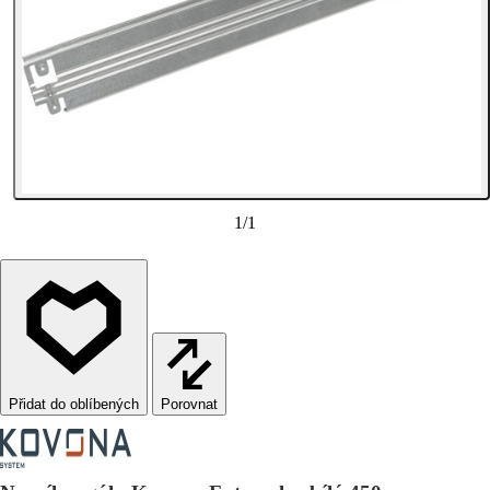
1
/
1
Porovnat