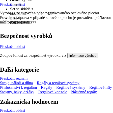
Přeskočit oblast
Interiér
Set se skládá z
Vyrobena ze surového nebo pozinkovaného ocelového plechu.
nosník bílá 450 mm - 1 ks
Povrchová úprava v případě surového plechu je prováděna práškovou
EAN
nátěrovou hmotou.
8595145602377
Bezpečnost výrobků
Přeskočit oblast
Zodpovědnost za bezpečnost výrobku viz
.
informace výrobce
Další kategorie
Přeskočit seznam
Stroje, nářadí a dílna
Regály a regálové systémy
Příslušenství k regálům
Regály
Regálové systémy
Regálové lišty
Stojany, háky, držáky
Regálové konzole
Nástěnné regály
Zákaznická hodnocení
Přeskočit oblast