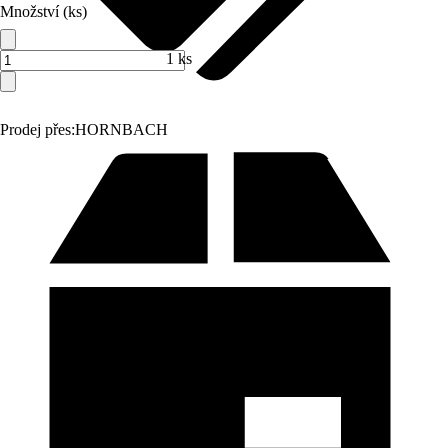
Množství (ks)
1 ks
Prodej přes:
HORNBACH