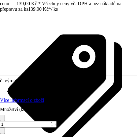
cenu — 139,00 Kč * Všechny ceny vč. DPH a bez nákladů na
přepravu za ks
139,00 Kč
*
/
ks
č. výrobku
12228595
Materiál
:
Ocel
Více informací o zboží
Množství (ks)
1 ks