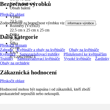
Bezpečnost výrobků
Není k dispozici
Obsah balení
-
Přeskočit oblast
Výška
22,5 cm
Zodpovědnost za bezpečnost výrobku viz
.
informace výrobce
Rozměry (VxŠxD)
22.5 cm x 25 cm x 25 cm
Délka
Další kategorie
25 cm
Šířka
Přeskočit seznam
25 cm
Zahrada
Květináče a obaly na květináče
Obaly na květináče
EAN
Květináče
Samozavlažovací truhlíky
Příslušenství ke květináčům
8712062169473
Truhlíky
Samozavlažovací květináče
Vysoké květináče
Žardinky
Obaly na orchideje
Zákaznická hodnocení
Přeskočit oblast
Hodnocení mohou být napsána i od zákazníků, kteří zboží
prokazatelně nepoužili nebo nekoupili.