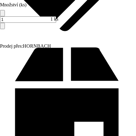
Množství (ks)
1 ks
Prodej přes:
HORNBACH