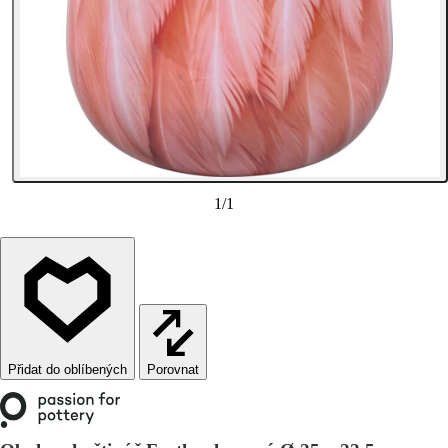
1
/
1
Porovnat