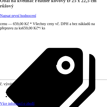
Obal na květináč Feather kovový Ø 25 x 22,5 cm
růžový
Napsat první hodnocení
cenu — 659,00 Kč * Všechny ceny vč. DPH a bez nákladů na
přepravu za ks
659,00 Kč
*
/
ks
č. výrobku
12805731
Otvor ve dnu
:
Není k dispozici
Oblast využití
:
Interiér
Více informací o zboží