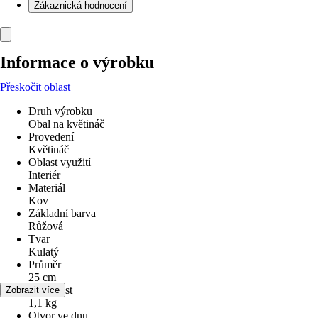
Zákaznická hodnocení
Informace o výrobku
Přeskočit oblast
Druh výrobku
Obal na květináč
Provedení
Květináč
Oblast využití
Interiér
Materiál
Kov
Základní barva
Růžová
Tvar
Kulatý
Průměr
25 cm
Hmotnost
Zobrazit více
1,1 kg
Otvor ve dnu