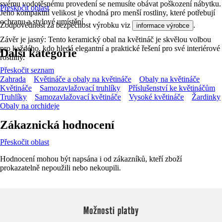
svému vodotěsnému provedení se nemusíte obávat poškození nábytku.
Přeskočit oblast
Jeho kompaktní velikost je vhodná pro menší rostliny, které potřebují
ochranu a stylové umístění.
Zodpovědnost za bezpečnost výrobku viz
.
informace výrobce
Závěr je jasný: Tento keramický obal na květináč je skvělou volbou
pro každého, kdo hledá elegantní a praktické řešení pro své interiérové
Další kategorie
rostliny.
Přeskočit seznam
Zahrada
Květináče a obaly na květináče
Obaly na květináče
Květináče
Samozavlažovací truhlíky
Příslušenství ke květináčům
Truhlíky
Samozavlažovací květináče
Vysoké květináče
Žardinky
Obaly na orchideje
Zákaznická hodnocení
Přeskočit oblast
Hodnocení mohou být napsána i od zákazníků, kteří zboží
prokazatelně nepoužili nebo nekoupili.
Možnosti platby