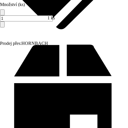
Množství (ks)
1 ks
Prodej přes:
HORNBACH