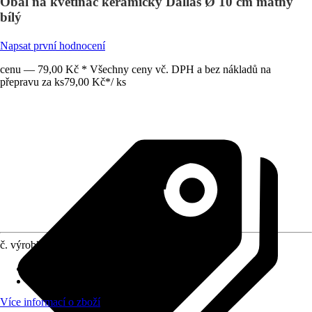
Obal na květináč keramický Dallas Ø 10 cm matný
bílý
Napsat první hodnocení
cenu — 79,00 Kč * Všechny ceny vč. DPH a bez nákladů na
přepravu za ks
79,00 Kč
*
/
ks
č. výrobku
7919989
Otvor ve dnu
:
Není k dispozici
Oblast využití
:
Interiér
Více informací o zboží