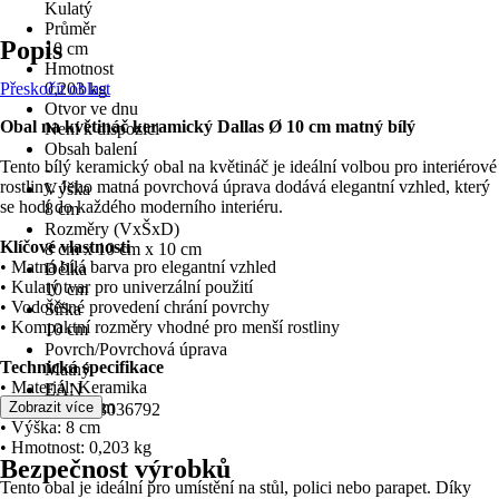
Kulatý
Průměr
Popis
10 cm
Hmotnost
Přeskočit oblast
0,203 kg
Otvor ve dnu
Obal na květináč keramický Dallas Ø 10 cm matný bílý
Není k dispozici
Obsah balení
Tento bílý keramický obal na květináč je ideální volbou pro interiérové
-
rostliny. Jeho matná povrchová úprava dodává elegantní vzhled, který
Výška
se hodí do každého moderního interiéru.
8 cm
Rozměry (VxŠxD)
Klíčové vlastnosti
8 cm x 10 cm x 10 cm
• Matná bílá barva pro elegantní vzhled
Délka
• Kulatý tvar pro univerzální použití
10 cm
• Vodotěsné provedení chrání povrchy
Šířka
• Kompaktní rozměry vhodné pro menší rostliny
10 cm
Povrch/Povrchová úprava
Technická specifikace
Matný
• Materiál: Keramika
EAN
• Průměr: 10 cm
Zobrazit více
4006063036792
• Výška: 8 cm
• Hmotnost: 0,203 kg
Bezpečnost výrobků
Tento obal je ideální pro umístění na stůl, polici nebo parapet. Díky