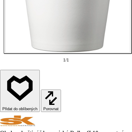
1
/
1
Porovnat