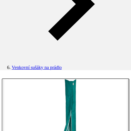
Venkovní sušáky na prádlo