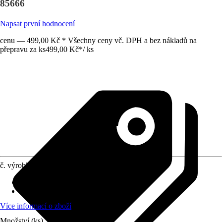
85666
Napsat první hodnocení
cenu — 499,00 Kč * Všechny ceny vč. DPH a bez nákladů na
přepravu za ks
499,00 Kč
*
/
ks
č. výrobku
10409861
Sušicí plocha
:
60 m
Funkce
:
Žádná
Více informací o zboží
Množství (ks)