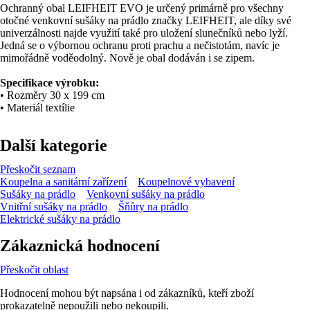
Ochranný obal LEIFHEIT EVO je určený primárně pro všechny
otočné venkovní sušáky na prádlo značky LEIFHEIT, ale díky své
univerzálnosti najde využití také pro uložení slunečníků nebo lyží.
Jedná se o výbornou ochranu proti prachu a nečistotám, navíc je
mimořádně voděodolný. Nově je obal dodáván i se zipem.
Specifikace výrobku:
• Rozměry 30 x 199 cm
• Materiál textílie
Další kategorie
Přeskočit seznam
Koupelna a sanitární zařízení
Koupelnové vybavení
Sušáky na prádlo
Venkovní sušáky na prádlo
Vnitřní sušáky na prádlo
Šňůry na prádlo
Elektrické sušáky na prádlo
Zákaznická hodnocení
Přeskočit oblast
Hodnocení mohou být napsána i od zákazníků, kteří zboží
prokazatelně nepoužili nebo nekoupili.