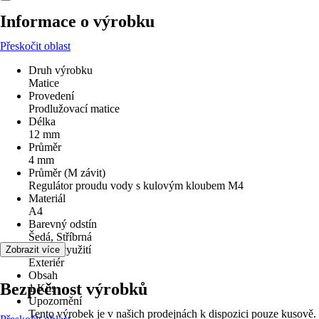
Informace o výrobku
Přeskočit oblast
Druh výrobku
Matice
Provedení
Prodlužovací matice
Délka
12 mm
Průměr
4 mm
Průměr (M závit)
Regulátor proudu vody s kulovým kloubem M4
Materiál
A4
Barevný odstín
Šedá, Stříbrná
Oblast využití
Zobrazit více
Exteriér
Obsah
Bezpečnost výrobků
1 Kus
Upozornění
Tento výrobek je v našich prodejnách k dispozici pouze kusově.