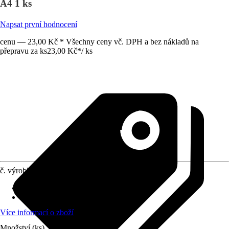
A4 1 ks
Napsat první hodnocení
cenu — 23,00 Kč * Všechny ceny vč. DPH a bez nákladů na
přepravu za ks
23,00 Kč
*
/
ks
č. výrobku
12120356
Materiál
:
A4
Obsah
:
1 Kus
Více informací o zboží
Množství (ks)