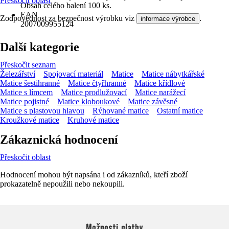
Přeskočit oblast
Obsah celého balení 100 ks.
EAN
Zodpovědnost za bezpečnost výrobku viz
.
informace výrobce
2007009955124
Další kategorie
Přeskočit seznam
Železářství
Spojovací materiál
Matice
Matice nábytkářské
Matice šestihranné
Matice čtyřhranné
Matice křídlové
Matice s límcem
Matice prodlužovací
Matice narážecí
Matice pojistné
Matice kloboukové
Matice závěsné
Matice s plastovou hlavou
Rýhované matice
Ostatní matice
Kroužkové matice
Kruhové matice
Zákaznická hodnocení
Přeskočit oblast
Hodnocení mohou být napsána i od zákazníků, kteří zboží
prokazatelně nepoužili nebo nekoupili.
Možnosti platby