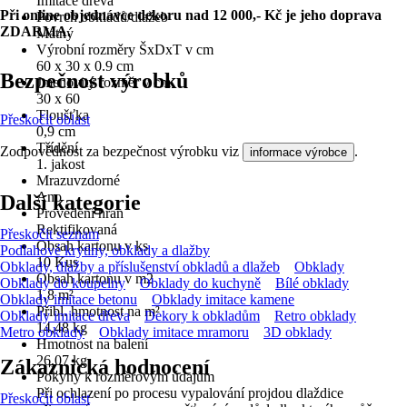
Imitace dřeva
Při online objednávce dekoru nad 12 000,- Kč je jeho doprava
Povrch obkladů/dlažeb
ZDARMA.
Matný
Výrobní rozměry ŠxDxT v cm
60 x 30 x 0.9 cm
Bezpečnost výrobků
Jmenovitý rozměr v cm
30 x 60
Tloušťka
Přeskočit oblast
0,9 cm
Třídění
Zodpovědnost za bezpečnost výrobku viz
.
informace výrobce
1. jakost
Mrazuvzdorné
Ano
Další kategorie
Provedení hran
Rektifikovaná
Přeskočit seznam
Obsah kartonu v ks
Podlahové krytiny, obklady a dlažby
10 Kus
Obklady, dlažby a příslušenství obkladů a dlažeb
Obklady
Obsah kartonu v m2
Obklady do koupelny
Obklady do kuchyně
Bílé obklady
1,8 m²
Obklady imitace betonu
Obklady imitace kamene
Přibl. hmotnost na m²
Obklady imitace dřeva
Dekory k obkladům
Retro obklady
14,48 kg
Metro obklady
Obklady imitace mramoru
3D obklady
Hmotnost na balení
26,07 kg
Zákaznická hodnocení
Pokyny k rozměrovým údajům
Při ochlazení po procesu vypalování projdou dlaždice
Přeskočit oblast