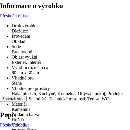
Informace o výrobku
Přeskočit oblast
Druh výrobku
Dlaždice
Provedení
Obklad
Série
Brentwood
Oblast využití
Exteriér, Interiér
Výrobní rozměr cca
60 cm x 30 cm
Vhodné pro
Stěna
Vhodné pro prostory
Hala/ předsíň, Kuchyně, Koupelna, Obývací pokoj, Prodejní
prostory, Schodiště, Technické místnosti, Terasa, WC
Zobrazit více
Materiál
Kamenina
Popis
Základní barva
Hnědá
Přeskočit oblast
Vzhled