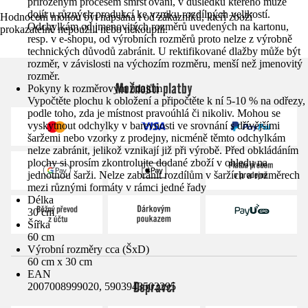
přirozeným procesem smršťování, v důsledku kterého může
dojít u různých produkcí ke vzniku rozdílných velikostí.
Hodnocení mohou být napsána i od zákazníků, kteří zboží
Odchylkám od jmenovitých rozměrů uvedených na kartonu,
prokazatelně nepoužili nebo nekoupili.
resp. v e-shopu, od výrobních rozměrů proto nelze z výrobně
technických důvodů zabránit. U rektifikované dlažby může být
rozměr, v závislosti na výchozím rozměru, menší než jmenovitý
rozměr.
Možnosti platby
Pokyny k rozměrovým údajům
Vypočtěte plochu k obložení a připočtěte k ní 5-10 % na odřezy,
podle toho, zda je místnost pravoúhlá či nikoliv. Mohou se
vyskytnout odchylky v barevnosti ve srovnání s dřívějšími
šaržemi nebo vzorky z prodejny, nicméně těmto odchylkám
nelze zabránit, jelikož vznikají již při výrobě. Před obkládáním
plochy si prosím zkontrolujte dodané zboží v ohledu na
jednotnou šarži. Nelze zabránit rozdílům v šaržích a rozměrech
mezi různými formáty v rámci jedné řady
Délka
30 cm
Šířka
60 cm
Výrobní rozměry cca (ŠxD)
60 cm x 30 cm
EAN
Dopravci
2007008999020, 5903943502295