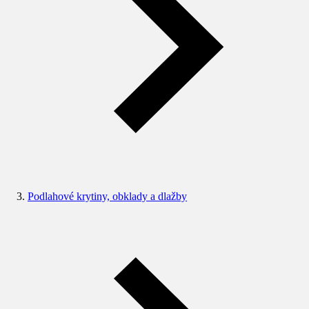
Podlahové krytiny, obklady a dlažby