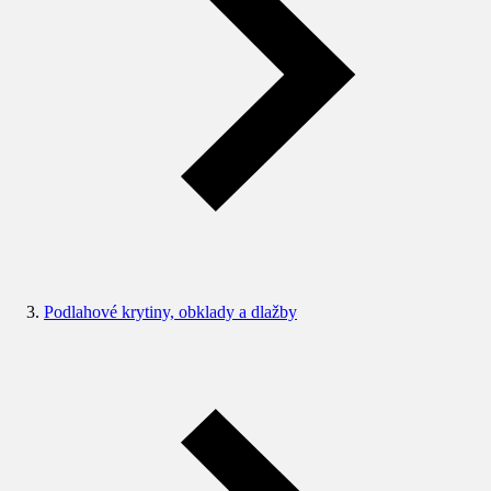
Podlahové krytiny, obklady a dlažby