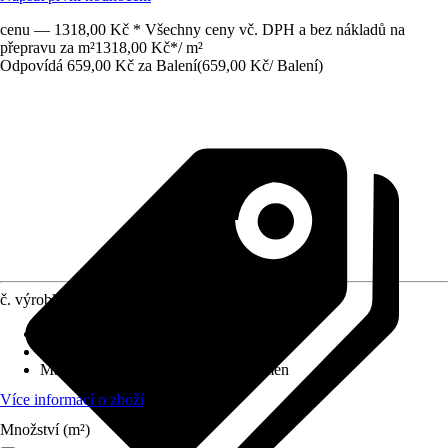
cenu — 1318,00 Kč * Všechny ceny vč. DPH a bez nákladů na
přepravu za m²
1318,00 Kč
*
/
m²
Odpovídá 659,00 Kč za Balení
(
659,00 Kč
/
Balení
)
č. výrobku
10529726
Základní barva
:
Šedá, Černá
Zpracování
:
Bez spár, Se spárou
Materiál
:
Kámen, Beton, Umělý kámen
Více informací o zboží
Množství (m²)