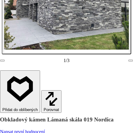
1
/
3
Porovnat
Obkladový kámen Lámaná skála 019 Nordica
Napsat první hodnocení