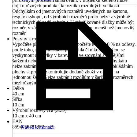
přirozeným procesem smršťování, v důsledku kterého může
dojít u různých produkcí ke vzniku rozdílných velikostí.
Odchylkám od jmenovitých rozměrů uvedených na kartonu,
resp. v e-shopu, od výrobních rozměrů proto nelze z výrobně
technických důvodů zabránit. U rektifikované dlažby může být
rozměr, v závislosti na výchozím rozměru, menší než jmenovitý
rozměr.
Pokyny k rozměrovým údajům
Vypočtěte plochu k obložení a připočtěte k ní 5-10 % na odřezy,
podle toho, zda je místnost pravoúhlá či nikoliv. Mohou se
vyskytnout odchylky v barevnosti ve srovnání s dřívějšími
šaržemi nebo vzorky z prodejny, nicméně těmto odchylkám
nelze zabránit, jelikož vznikají již při výrobě. Před obkládáním
plochy si prosím zkontrolujte dodané zboží v ohledu na
jednotnou šarži. Nelze zabránit rozdílům v šaržích a rozměrech
mezi různými formáty v rámci jedné řady
Délka
40 cm
Šířka
10 cm
Výrobní rozměry cca (ŠxD)
10 cm x 40 cm
EAN
8594058781377
Návod k montáži