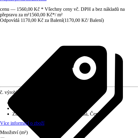
cenu — 1560,00 Kč * Všechny ceny vč. DPH a bez nákladů na
přepravu za m²
1560,00 Kč
*
/
m²
Odpovídá 1170,00 Kč za Balení
(
1170,00 Kč
/
Balení
)
č. výrobku
5484938
Povrch obkladů/dlažeb
:
Hrubá struktura
Materiál
:
Beton, Umělý kámen
Základní barva
:
Přírodní, Béžová, Bílá, Červená
Více informací o zboží
Množství (m²)