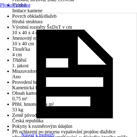
Přeskočit oblast
Vzhled
Imitace kamene
Povrch obkladů/dlažeb
Hrubá struktura
Výrobní rozměry ŠxDxT v cm
10 x 40 x 4 cm
Jmenovitý rozměr v cm
10 x 40 cm
Tloušťka
4 cm
Třídění
1. jakost
Mrazuvzdorné
Ano
Provedení hran
Kamenická hrana
Obsah kartonu v m2
0,75 m²
Přibl. hmotnost na m²
33 kg
Země původu
Česká republika
Pokyny k rozměrovým údajům
Při ochlazení po procesu vypalování projdou dlaždice
Návod k montáži