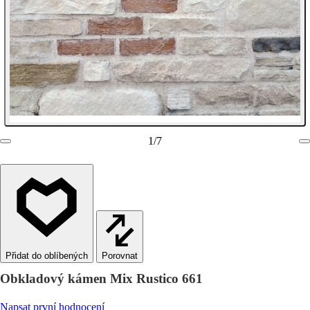
1
/
7
Porovnat
Obkladový kámen Mix Rustico 661
Napsat první hodnocení