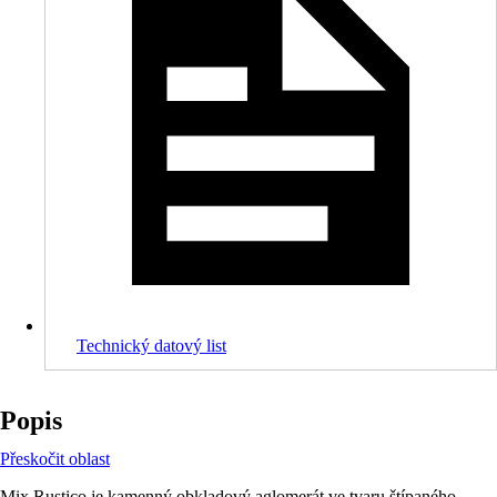
Technický datový list
Popis
Přeskočit oblast
Mix Rustico je kamenný obkladový aglomerát ve tvaru štípaného