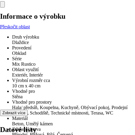
Informace o výrobku
Přeskočit oblast
Druh výrobku
Dlaždice
Provedení
Obklad
Série
Mix Rustico
Oblast využití
Exteriér, Interiér
Výrobní rozměr cca
10 cm x 40 cm
Vhodné pro
Stěna
Vhodné pro prostory
Hala/ předsíň, Koupelna, Kuchyně, Obývací pokoj, Prodejní
prostory, Schodiště, Technické místnosti, Terasa, WC
Zobrazit více
Materiál
Beton, Umělý kámen
Datové listy
Základní barva
Přírodní, Béžová, Bílá, Červená