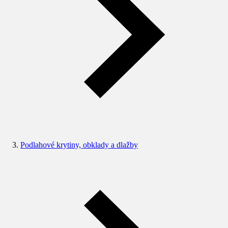
Podlahové krytiny, obklady a dlažby