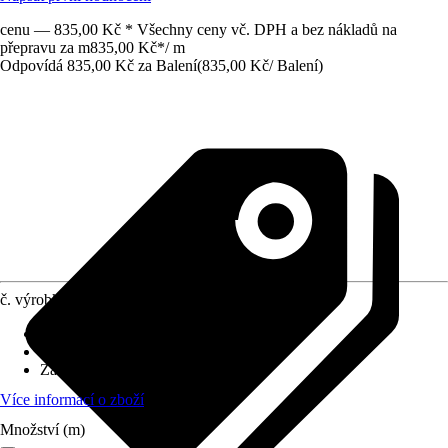
cenu — 835,00 Kč * Všechny ceny vč. DPH a bez nákladů na
přepravu za m
835,00 Kč
*
/
m
Odpovídá 835,00 Kč za Balení
(
835,00 Kč
/
Balení
)
č. výrobku
8656878
Povrch obkladů/dlažeb
:
Hrubá struktura
Materiál
:
Beton, Umělý kámen
Základní barva
:
Červená, Oranžová
Více informací o zboží
Množství (m)