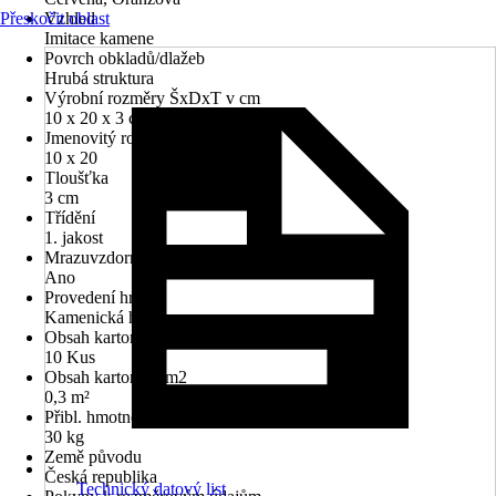
Přeskočit oblast
Vzhled
Imitace kamene
Povrch obkladů/dlažeb
Hrubá struktura
Výrobní rozměry ŠxDxT v cm
10 x 20 x 3 cm
Jmenovitý rozměr v cm
10 x 20
Tloušťka
3 cm
Třídění
1. jakost
Mrazuvzdorné
Ano
Provedení hran
Kamenická hrana
Obsah kartonu v ks
10 Kus
Obsah kartonu v m2
0,3 m²
Přibl. hmotnost na m²
30 kg
Země původu
Česká republika
Technický datový list