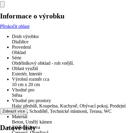
Informace o výrobku
Přeskočit oblast
Druh výrobku
Dlaždice
Provedení
Obklad
Série
Obdélníkový obklad - roh vnější.
Oblast využití
Exteriér, Interiér
Výrobní rozměr cca
10 cm x 20 cm
Vhodné pro
Stěna
Vhodné pro prostory
Hala/ předsíň, Koupelna, Kuchyně, Obývací pokoj, Prodejní
prostory, Schodiště, Technické místnosti, Terasa, WC
Zobrazit více
Materiál
Beton, Umělý kámen
Datové listy
Základní barva
Červená, Oranžová