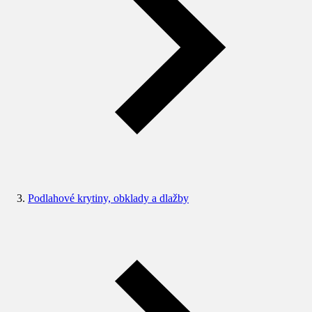
Podlahové krytiny, obklady a dlažby