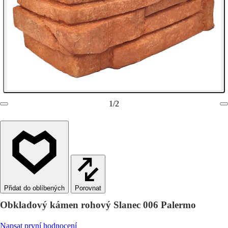
1
/
2
Porovnat
Obkladový kámen rohový Slanec 006 Palermo
Napsat první hodnocení