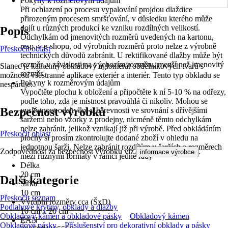
Pokyny k rozměrovým údajům
Při ochlazení po procesu vypalování projdou dlaždice
přirozeným procesem smršťování, v důsledku kterého může
dojít u různých produkcí ke vzniku rozdílných velikostí.
Popis
Odchylkám od jmenovitých rozměrů uvedených na kartonu,
resp. v e-shopu, od výrobních rozměrů proto nelze z výrobně
Přeskočit oblast
technických důvodů zabránit. U rektifikované dlažby může být
rozměr, v závislosti na výchozím rozměru, menší než jmenovitý
Slanec je kamenný obkladový aglomerát obdélníkových tvarů s
rozměr.
možností všestranné aplikace exteriér a interiér. Tento typ obkladu se
Pokyny k rozměrovým údajům
nespáruje.
Vypočtěte plochu k obložení a připočtěte k ní 5-10 % na odřezy,
podle toho, zda je místnost pravoúhlá či nikoliv. Mohou se
Bezpečnost výrobků
vyskytnout odchylky v barevnosti ve srovnání s dřívějšími
šaržemi nebo vzorky z prodejny, nicméně těmto odchylkám
nelze zabránit, jelikož vznikají již při výrobě. Před obkládáním
Přeskočit oblast
plochy si prosím zkontrolujte dodané zboží v ohledu na
jednotnou šarži. Nelze zabránit rozdílům v šaržích a rozměrech
Zodpovědnost za bezpečnost výrobku viz
.
informace výrobce
mezi různými formáty v rámci jedné řady
Délka
20 cm
Další kategorie
Šířka
10 cm
Přeskočit seznam
Výrobní rozměry cca (ŠxD)
Podlahové krytiny, obklady a dlažby
10 cm x 20 cm
Obkladový kámen a obkladové pásky
Obkladový kámen
EAN
Obkladové pásky
Příslušenství pro dekorativní obklady a pásky