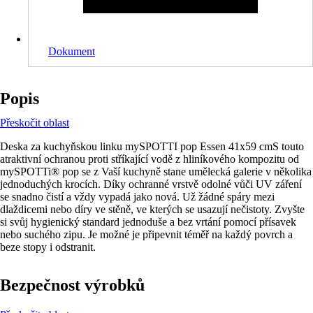
Dokument
Popis
Přeskočit oblast
Deska za kuchyňskou linku mySPOTTI pop Essen 41x59 cmS touto
atraktivní ochranou proti stříkající vodě z hliníkového kompozitu od
mySPOTTi® pop se z Vaší kuchyně stane umělecká galerie v několika
jednoduchých krocích. Díky ochranné vrstvě odolné vůči UV záření
se snadno čistí a vždy vypadá jako nová. Už žádné spáry mezi
dlaždicemi nebo díry ve stěně, ve kterých se usazují nečistoty. Zvyšte
si svůj hygienický standard jednoduše a bez vrtání pomocí přísavek
nebo suchého zipu. Je možné je připevnit téměř na každý povrch a
beze stopy i odstranit.
Bezpečnost výrobků