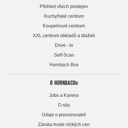
Přehled všech prodejen
Kuchyňské centrum
Koupelnové centrum
XXL centrum obkladů a dlažeb
Drive - In
Self-Scan
Hornbach Box
O HORNBACHu
Jobs a Kariera
O nás
Údaje o provozovateli
Záruka trvale nízkých cen