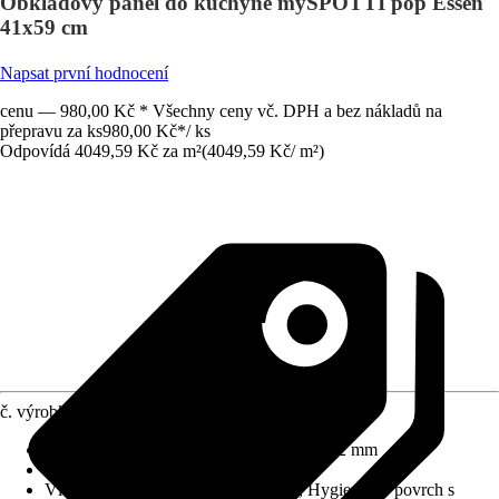
Obkladový panel do kuchyně mySPOTTI pop Essen
41x59 cm
Napsat první hodnocení
cenu — 980,00 Kč * Všechny ceny vč. DPH a bez nákladů na
přepravu za ks
980,00 Kč
*
/
ks
Odpovídá 4049,59 Kč za m²
(
4049,59 Kč
/
m²
)
č. výrobku
5666587
Rozměry (DxŠxT)
:
590 mm x 410 mm x 2 mm
Materiál
:
Hliníková spojovací deska
Vlastnosti
:
Beze spár = méně čištění, Hygienický povrch s