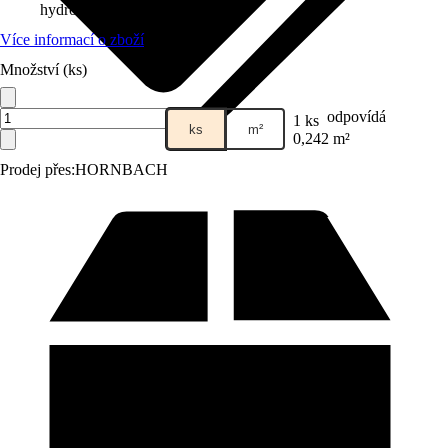
hydrofobní vrstvou
Více informací o zboží
Množství (ks)
odpovídá
1 ks
ks
m²
0,242 m²
Prodej přes:
HORNBACH