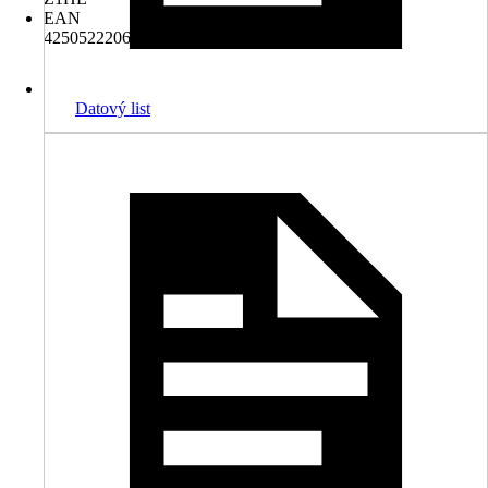
EAN
4250522206329
Datový list