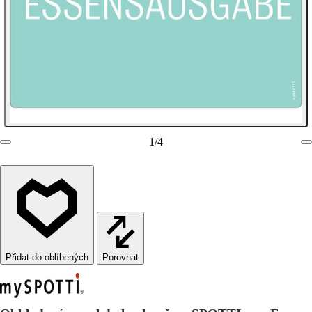
1
/
4
Porovnat