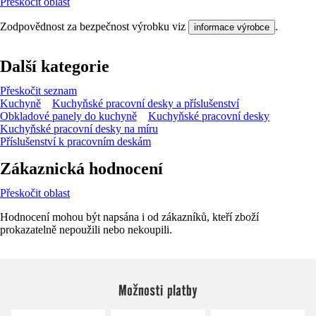
Přeskočit oblast
Zodpovědnost za bezpečnost výrobku viz
.
informace výrobce
Další kategorie
Přeskočit seznam
Kuchyně
Kuchyňské pracovní desky a příslušenství
Obkladové panely do kuchyně
Kuchyňské pracovní desky
Kuchyňské pracovní desky na míru
Příslušenství k pracovním deskám
Zákaznická hodnocení
Přeskočit oblast
Hodnocení mohou být napsána i od zákazníků, kteří zboží
prokazatelně nepoužili nebo nekoupili.
Možnosti platby