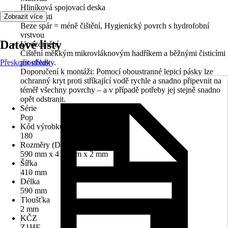
Hliníková spojovací deska
Vlastnosti
Zobrazit více
Beze spár = méně čištění, Hygienický povrch s hydrofobní
vrstvou
Datové listy
Upozornění
Čištění měkkým mikrovláknovým hadříkem a běžnými čisticími
Přeskočit oblast
prostředky.
Doporučení k montáži: Pomocí oboustranné lepicí pásky lze
ochranný kryt proti stříkající vodě rychle a snadno připevnit na
téměř všechny povrchy – a v případě potřeby jej stejně snadno
opět odstranit.
Série
Pop
Kód výrobku
180
Rozměry (DxŠxT)
590 mm x 410 mm x 2 mm
Šířka
410 mm
Délka
590 mm
Tloušťka
2 mm
KČZ
Z1HE