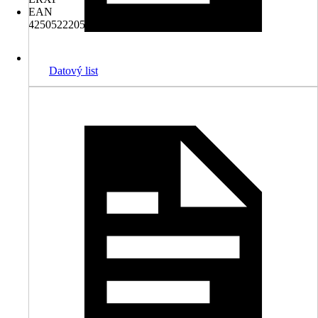
EAN
4250522205650
Datový list