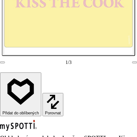
1
/
3
Porovnat