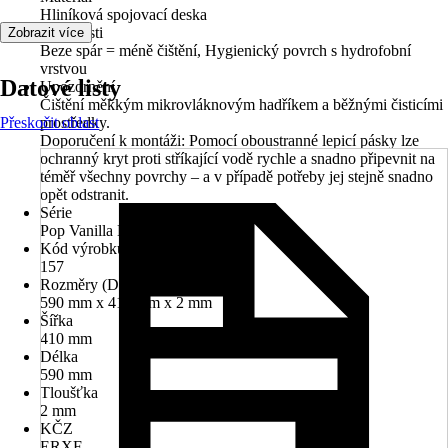
Hliníková spojovací deska
Vlastnosti
Zobrazit více
Beze spár = méně čištění, Hygienický povrch s hydrofobní
vrstvou
Datové listy
Upozornění
Čištění měkkým mikrovláknovým hadříkem a běžnými čisticími
Přeskočit oblast
prostředky.
Doporučení k montáži: Pomocí oboustranné lepicí pásky lze
ochranný kryt proti stříkající vodě rychle a snadno připevnit na
téměř všechny povrchy – a v případě potřeby jej stejně snadno
opět odstranit.
Série
Pop Vanilla Kiss
Kód výrobku
157
Rozměry (DxŠxT)
590 mm x 410 mm x 2 mm
Šířka
410 mm
Délka
590 mm
Tloušťka
2 mm
KČZ
ERXF