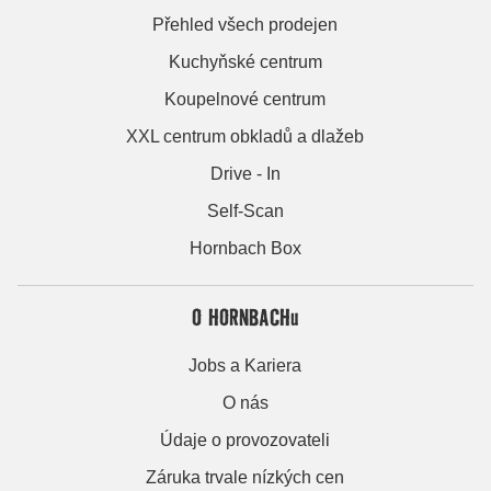
Přehled všech prodejen
Kuchyňské centrum
Koupelnové centrum
XXL centrum obkladů a dlažeb
Drive - In
Self-Scan
Hornbach Box
O HORNBACHu
Jobs a Kariera
O nás
Údaje o provozovateli
Záruka trvale nízkých cen