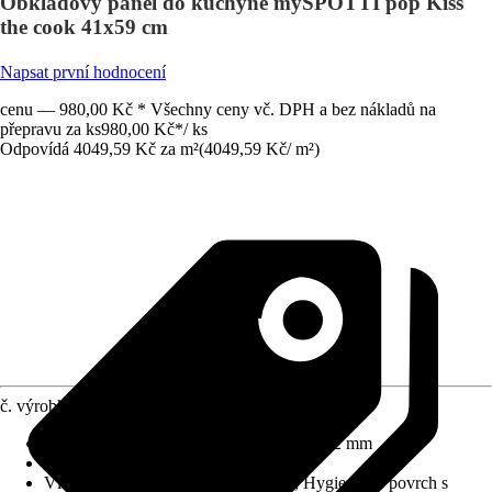
Obkladový panel do kuchyně mySPOTTI pop Kiss
the cook 41x59 cm
Napsat první hodnocení
cenu — 980,00 Kč * Všechny ceny vč. DPH a bez nákladů na
přepravu za ks
980,00 Kč
*
/
ks
Odpovídá 4049,59 Kč za m²
(
4049,59 Kč
/
m²
)
č. výrobku
5666569
Rozměry (DxŠxT)
:
590 mm x 410 mm x 2 mm
Materiál
:
Hliníková spojovací deska
Vlastnosti
:
Beze spár = méně čištění, Hygienický povrch s