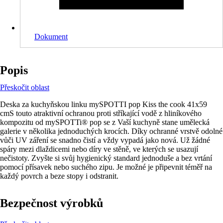
Dokument
Popis
Přeskočit oblast
Deska za kuchyňskou linku mySPOTTI pop Kiss the cook 41x59
cmS touto atraktivní ochranou proti stříkající vodě z hliníkového
kompozitu od mySPOTTi® pop se z Vaší kuchyně stane umělecká
galerie v několika jednoduchých krocích. Díky ochranné vrstvě odolné
vůči UV záření se snadno čistí a vždy vypadá jako nová. Už žádné
spáry mezi dlaždicemi nebo díry ve stěně, ve kterých se usazují
nečistoty. Zvyšte si svůj hygienický standard jednoduše a bez vrtání
pomocí přísavek nebo suchého zipu. Je možné je připevnit téměř na
každý povrch a beze stopy i odstranit.
Bezpečnost výrobků