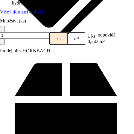
hydrofobní vrstvou
Více informací o zboží
Množství (ks)
odpovídá
1 ks
ks
m²
0,242 m²
Prodej přes:
HORNBACH