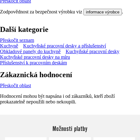
Přeskočit oblast
Zodpovědnost za bezpečnost výrobku viz
.
informace výrobce
Další kategorie
Přeskočit seznam
Kuchyně
Kuchyňské pracovní desky a příslušenství
Obkladové panely do kuchyně
Kuchyňské pracovní desky
Kuchyňské pracovní desky na míru
Příslušenství k pracovním deskám
Zákaznická hodnocení
Přeskočit oblast
Hodnocení mohou být napsána i od zákazníků, kteří zboží
prokazatelně nepoužili nebo nekoupili.
Možnosti platby