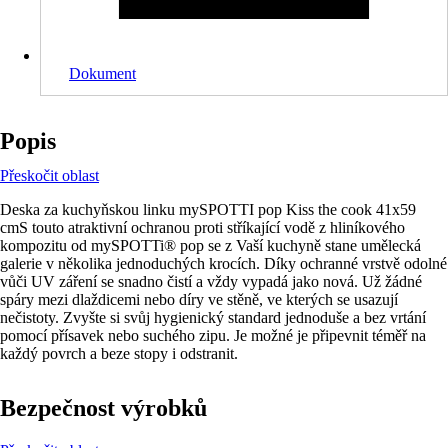
Dokument
Popis
Přeskočit oblast
Deska za kuchyňskou linku mySPOTTI pop Kiss the cook 41x59
cmS touto atraktivní ochranou proti stříkající vodě z hliníkového
kompozitu od mySPOTTi® pop se z Vaší kuchyně stane umělecká
galerie v několika jednoduchých krocích. Díky ochranné vrstvě odolné
vůči UV záření se snadno čistí a vždy vypadá jako nová. Už žádné
spáry mezi dlaždicemi nebo díry ve stěně, ve kterých se usazují
nečistoty. Zvyšte si svůj hygienický standard jednoduše a bez vrtání
pomocí přísavek nebo suchého zipu. Je možné je připevnit téměř na
každý povrch a beze stopy i odstranit.
Bezpečnost výrobků