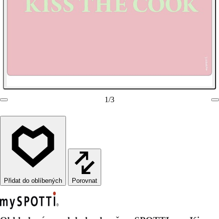
1
/
3
Porovnat