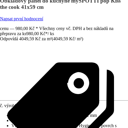
Obkladový panel do kuchyně mySPOTTI pop Kiss
the cook 41x59 cm
Napsat první hodnocení
cenu — 980,00 Kč * Všechny ceny vč. DPH a bez nákladů na
přepravu za ks
980,00 Kč
*
/
ks
Odpovídá 4049,59 Kč za m²
(
4049,59 Kč
/
m²
)
č. výrobku
5666571
Rozměry (DxŠxT)
:
590 mm x 410 mm x 2 mm
Materiál
:
Hliníková spojovací deska
Vlastnosti
:
Beze spár = méně čištění, Hygienický povrch s