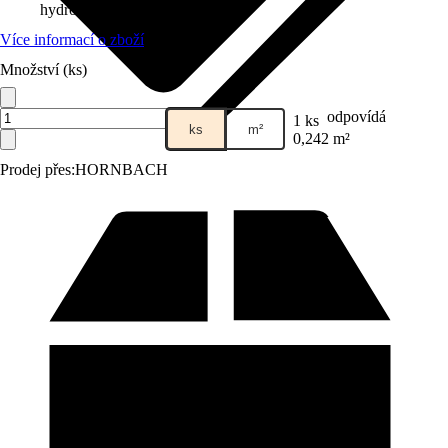
hydrofobní vrstvou
Více informací o zboží
Množství (ks)
odpovídá
1 ks
ks
m²
0,242 m²
Prodej přes:
HORNBACH