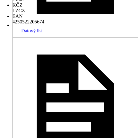
KČZ
TZCZ
EAN
4250522205674
Datový list