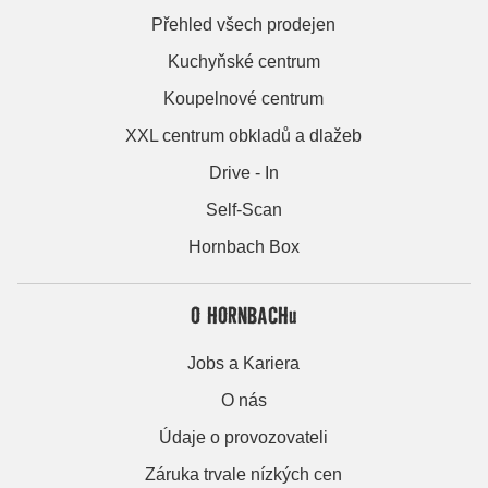
Přehled všech prodejen
Kuchyňské centrum
Koupelnové centrum
XXL centrum obkladů a dlažeb
Drive - In
Self-Scan
Hornbach Box
O HORNBACHu
Jobs a Kariera
O nás
Údaje o provozovateli
Záruka trvale nízkých cen