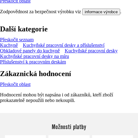
Přeskočit oblast
Zodpovědnost za bezpečnost výrobku viz
.
informace výrobce
Další kategorie
Přeskočit seznam
Kuchyně
Kuchyňské pracovní desky a příslušenství
Obkladové panely do kuchyně
Kuchyňské pracovní desky
Kuchyňské pracovní desky na míru
Příslušenství k pracovním deskám
Zákaznická hodnocení
Přeskočit oblast
Hodnocení mohou být napsána i od zákazníků, kteří zboží
prokazatelně nepoužili nebo nekoupili.
Možnosti platby