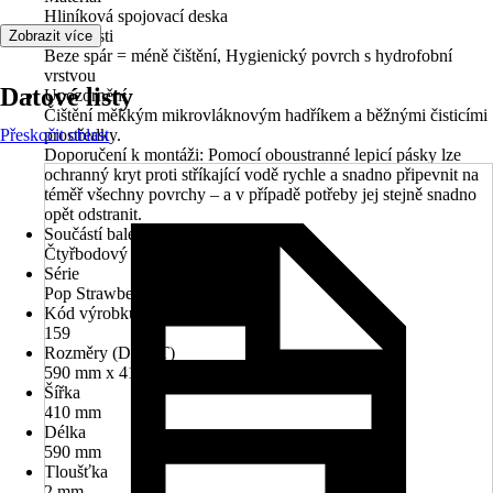
Hliníková spojovací deska
Vlastnosti
Zobrazit více
Beze spár = méně čištění, Hygienický povrch s hydrofobní
vrstvou
Datové listy
Upozornění
Čištění měkkým mikrovláknovým hadříkem a běžnými čisticími
Přeskočit oblast
prostředky.
Doporučení k montáži: Pomocí oboustranné lepicí pásky lze
ochranný kryt proti stříkající vodě rychle a snadno připevnit na
téměř všechny povrchy – a v případě potřeby jej stejně snadno
opět odstranit.
Součástí balení
Čtyřbodový suchý zip
Série
Pop Strawberry Kiss
Kód výrobku
159
Rozměry (DxŠxT)
590 mm x 410 mm x 2 mm
Šířka
410 mm
Délka
590 mm
Tloušťka
2 mm