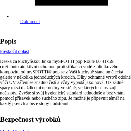
Dokument
Popis
Přeskočit oblast
Deska za kuchyňskou linku mySPOTTI pop Route 66 41x59
cmS touto atraktivní ochranou proti stříkající vodě z hliníkového
kompozitu od mySPOTTi® pop se z Vaší kuchyně stane umělecká
galerie v několika jednoduchých krocích. Díky ochranné vrstvě odolné
vůči UV záření se snadno čistí a vždy vypadá jako nová. Už žádné
spáry mezi dlaždicemi nebo díry ve stěně, ve kterých se usazují
nečistoty. Zvyšte si svůj hygienický standard jednoduše a bez vrtání
pomocí přísavek nebo suchého zipu. Je možné je připevnit téměř na
každý povrch a beze stopy i odstranit.
Bezpečnost výrobků