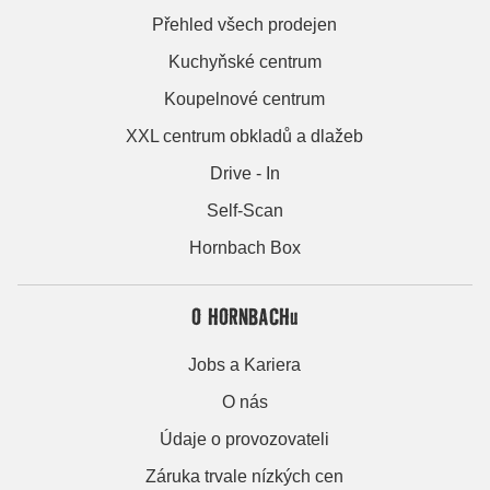
Přehled všech prodejen
Kuchyňské centrum
Koupelnové centrum
XXL centrum obkladů a dlažeb
Drive - In
Self-Scan
Hornbach Box
O HORNBACHu
Jobs a Kariera
O nás
Údaje o provozovateli
Záruka trvale nízkých cen