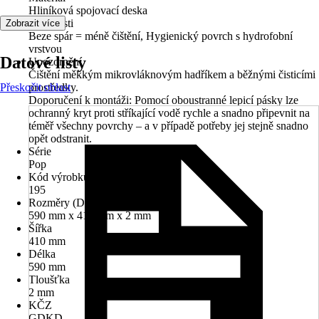
Hliníková spojovací deska
Vlastnosti
Zobrazit více
Beze spár = méně čištění, Hygienický povrch s hydrofobní
vrstvou
Datové listy
Upozornění
Čištění měkkým mikrovláknovým hadříkem a běžnými čisticími
Přeskočit oblast
prostředky.
Doporučení k montáži: Pomocí oboustranné lepicí pásky lze
ochranný kryt proti stříkající vodě rychle a snadno připevnit na
téměř všechny povrchy – a v případě potřeby jej stejně snadno
opět odstranit.
Série
Pop
Kód výrobku
195
Rozměry (DxŠxT)
590 mm x 410 mm x 2 mm
Šířka
410 mm
Délka
590 mm
Tloušťka
2 mm
KČZ
GDKD