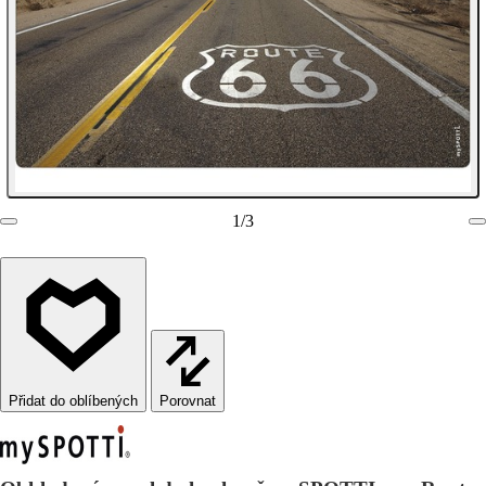
1
/
3
Porovnat