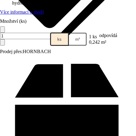
hydrofobní vrstvou
Více informací o zboží
Množství (ks)
odpovídá
1 ks
ks
m²
0,242 m²
Prodej přes:
HORNBACH