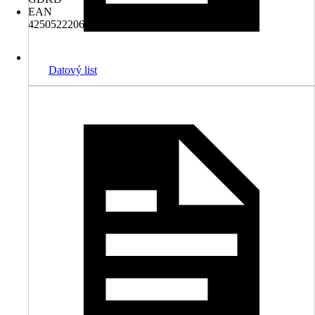
EAN
4250522206169
Datový list