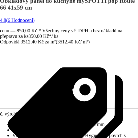
Obkladový panel do kuchyně mySPOTTI pop Route
66 41x59 cm
4.8
(6 Hodnocení)
cenu — 850,00 Kč * Všechny ceny vč. DPH a bez nákladů na
přepravu za ks
850,00 Kč
*
/
ks
Odpovídá 3512,40 Kč za m²
(
3512,40 Kč
/
m²
)
č. výrobku
5666602
Rozměry (DxŠxT)
:
590 mm x 410 mm x 2 mm
Materiál
:
Hliníková spojovací deska
Vlastnosti
:
Beze spár = méně čištění, Hygienický povrch s