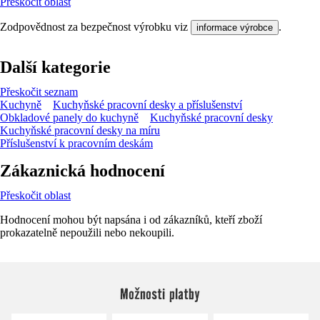
Přeskočit oblast
Zodpovědnost za bezpečnost výrobku viz
.
informace výrobce
Další kategorie
Přeskočit seznam
Kuchyně
Kuchyňské pracovní desky a příslušenství
Obkladové panely do kuchyně
Kuchyňské pracovní desky
Kuchyňské pracovní desky na míru
Příslušenství k pracovním deskám
Zákaznická hodnocení
Přeskočit oblast
Hodnocení mohou být napsána i od zákazníků, kteří zboží
prokazatelně nepoužili nebo nekoupili.
Možnosti platby