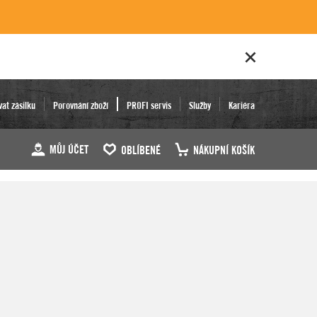
vat zásilku
Porovnání zboží
PROFI servis
Služby
Kariéra
MŮJ ÚČET
OBLÍBENÉ
NÁKUPNÍ KOŠÍK