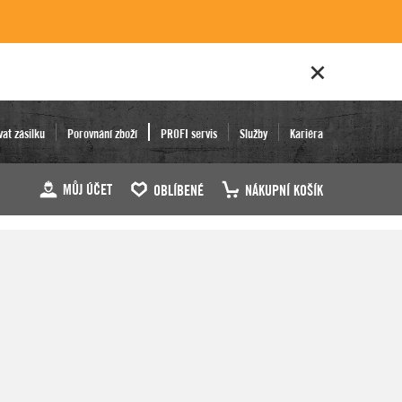
vat zásilku
Porovnání zboží
PROFI servis
Služby
Kariéra
MŮJ ÚČET
OBLÍBENÉ
NÁKUPNÍ KOŠÍK