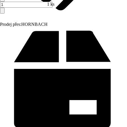
1 ks
Prodej přes:
HORNBACH