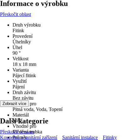
Informace o výrobku
Přeskočit oblast
Druh výrobku
Fitink
Provedení
Úhelníky
Úhel
90 °
Velikost
18 x 18 mm
Varianta
Pájecí fitink
Využití
Pájení
Druh závitu
Bez závitu
Vhodné pro
Zobrazit více
Pitná voda, Voda, Topení
Materiál
Další kategorie
Měď
Vhodné pro
Přeskočit seznam
Měděná trubka
Koupelna a sanitární zařízení
Průměr
Sanitární instalace
Fitinky