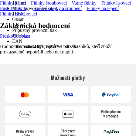
Fitinky pájecí
18 mm
Fitinky šroubovací
Varné fitinky
Fitinky lisovací
Push-fit fitinky
Max. provozní teplota
Svěrné spojky a šroubení
Fitinky na lepení
Fitinky zaslepovací
110 °C
Obsah
Zákaznická hodnocení
1 Kus
Přípustný provozní tlak
16 bar
Přeskočit oblast
EAN
Hodnocení mohou být napsána i od zákazníků, kteří zboží
2005104634005, 8590391200230
prokazatelně nepoužili nebo nekoupili.
Možnosti platby