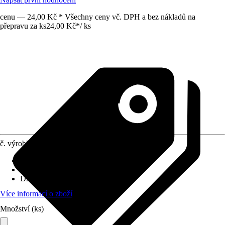
cenu — 24,00 Kč * Všechny ceny vč. DPH a bez nákladů na
přepravu za ks
24,00 Kč
*
/
ks
č. výrobku
5104634
Velikost
:
18 x 18 mm
Využití
:
Pájení
Druh závitu
:
Bez závitu
Více informací o zboží
Množství (ks)