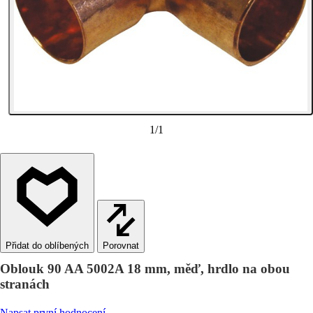
1
/
1
Porovnat
Oblouk 90 AA 5002A 18 mm, měď, hrdlo na obou
stranách
Napsat první hodnocení