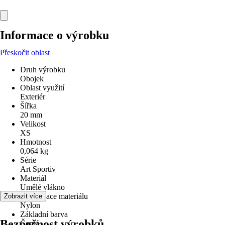
Informace o výrobku
Přeskočit oblast
Druh výrobku
Obojek
Oblast využití
Exteriér
Šířka
20 mm
Velikost
XS
Hmotnost
0,064 kg
Série
Art Sportiv
Materiál
Umělé vlákno
Specifikace materiálu
Zobrazit více
Nylon
Základní barva
Bezpečnost výrobků
Černá