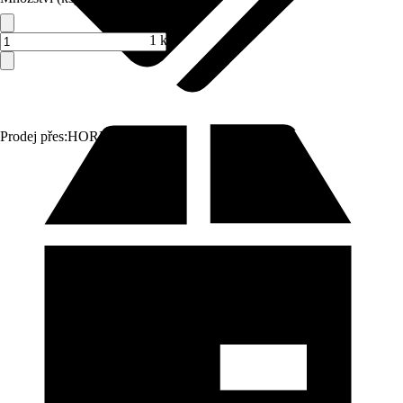
1 ks
Prodej přes:
HORNBACH