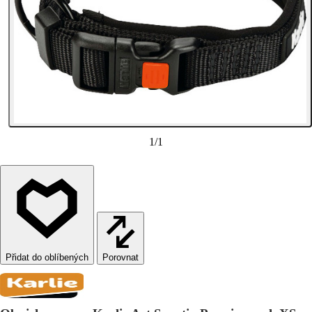
1
/
1
Porovnat