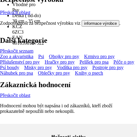
Vhodné pro
Psy
Přeskočit oblast
Délka ( od-do)
30 cm - 35 cm
Zodpovědnost za bezpečnost výrobku viz
.
informace výrobce
KČZ
6ZC3
EAN
Další kategorie
4016598107522
Přeskočit seznam
Zoo a akvaristika
Psi
Obojky pro psy
Krmivo pro psy
Příslušenství pro psy
Hračky pro psy
Pelíšek pro psa
Péče o psy
Psí boudy
Misky pro psy
Vodítka pro psy
Postroje pro psy
Náhubek pro psa
Oblečky pro psy
Knihy o psech
Zákaznická hodnocení
Přeskočit oblast
Hodnocení mohou být napsána i od zákazníků, kteří zboží
prokazatelně nepoužili nebo nekoupili.