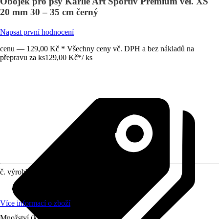
Obojek pro psy Karlie Art Sportiv Premium vel. XS
20 mm 30 – 35 cm černý
Napsat první hodnocení
cenu — 129,00 Kč * Všechny ceny vč. DPH a bez nákladů na
přepravu za ks
129,00 Kč
*
/
ks
č. výrobku
10451302
Materiál
:
Umělé vlákno
Více informací o zboží
Množství (ks)