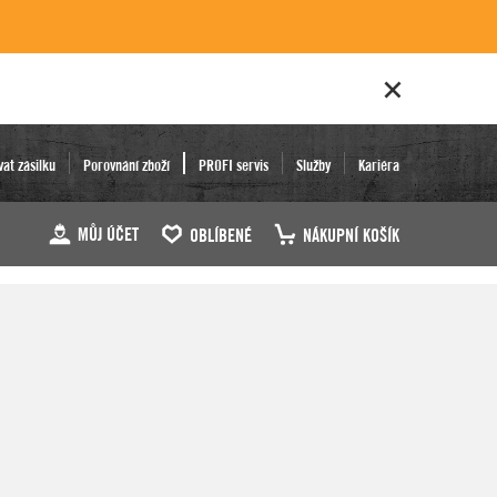
vat zásilku
Porovnání zboží
PROFI servis
Služby
Kariéra
MŮJ ÚČET
OBLÍBENÉ
NÁKUPNÍ KOŠÍK