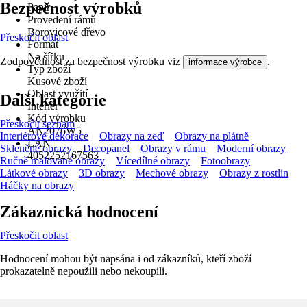
Bezpečnost výrobků
Papír
Provedení rámu
Borovicové dřevo
Přeskočit oblast
Formát
Na šířku
Zodpovědnost za bezpečnost výrobku viz
.
informace výrobce
Typ zboží
Kusové zboží
Oblast využití
Další kategorie
Interiér
Kód výrobku
Přeskočit seznam
AN2076W5
Interiérové dekorace
Obrazy na zeď
Obrazy na plátně
EAN
Skleněné obrazy
Decopanel
Obrazy v rámu
Moderní obrazy
4052252167563
Ručně malované obrazy
Vícedílné obrazy
Fotoobrazy
Látkové obrazy
3D obrazy
Mechové obrazy
Obrazy z rostlin
Háčky na obrazy
Zákaznická hodnocení
Přeskočit oblast
Hodnocení mohou být napsána i od zákazníků, kteří zboží
prokazatelně nepoužili nebo nekoupili.