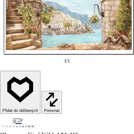
1
/
1
Porovnat