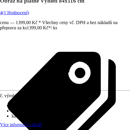
Obraz na plátně Výhled 84x116 cm
4
(1 Hodnocení)
cenu — 1399,00 Kč * Všechny ceny vč. DPH a bez nákladů na
přepravu za ks
1399,00 Kč
*
/
ks
č. výrobku
10579754
Provedení plátna
:
Papír
Hmotnost
:
2,2 kg
kategorie motivu
:
Město
Více informací o zboží