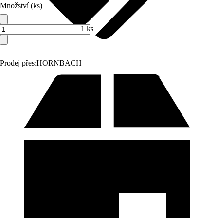
Množství (ks)
1 ks
Prodej přes:
HORNBACH