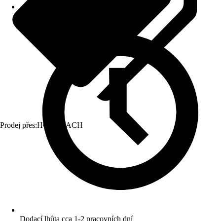
Prodej přes:
HORNBACH
Dodací lhůta cca 1-2 pracovních dní