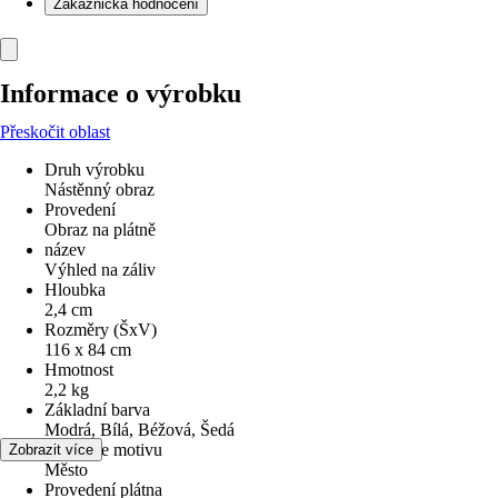
Zákaznická hodnocení
Informace o výrobku
Přeskočit oblast
Druh výrobku
Nástěnný obraz
Provedení
Obraz na plátně
název
Výhled na záliv
Hloubka
2,4 cm
Rozměry (ŠxV)
116 x 84 cm
Hmotnost
2,2 kg
Základní barva
Modrá, Bílá, Béžová, Šedá
kategorie motivu
Zobrazit více
Město
Provedení plátna