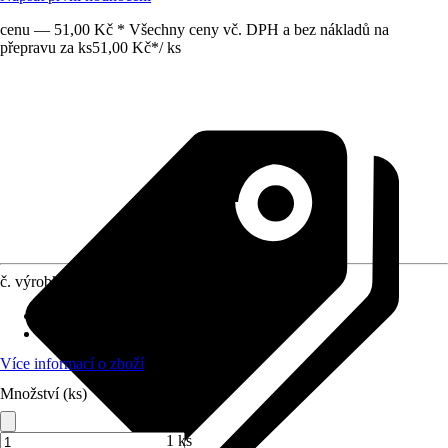
cenu — 51,00 Kč * Všechny ceny vč. DPH a bez nákladů na
přepravu za ks
51,00 Kč
*
/
ks
č. výrobku
8384851
Druh výrobku
:
Obrtlík
Provedení
:
Obrtlík
Více informací o zboží
Množství (ks)
1 ks