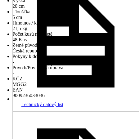
Výška
20 cm
Tloušťka
5 cm
Hmotnost/ kus
21,5 kg
Počet kusů na paletě
48 Kus
Země původu
Česká republika
Pokyny k dodání
-
Povrch/Povrchová úprava
-
KČZ
MGG2
EAN
9009236033036
Technický datový list