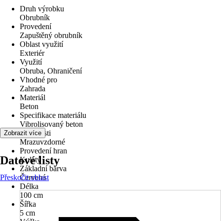
Druh výrobku
Obrubník
Provedení
Zapuštěný obrubník
Oblast využití
Exteriér
Využití
Obruba, Ohraničení
Vhodné pro
Zahrada
Materiál
Beton
Specifikace materiálu
Vibrolisovaný beton
Vlastnosti
Zobrazit více
Mrazuvzdorné
Provedení hran
Datové listy
Kulatý
Základní barva
Přeskočit oblast
Červená
Délka
100 cm
Šířka
5 cm