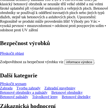
klasický betonový obrubník se neustále těší velké oblibě a má velmi
široké uplatnění při výstavbě soukromých a veřejných ploch. Betonové
obrubníky se používají k oddělení travnatých ploch nebo jiných typů
dlažeb, stejně tak betonových a asfaltových ploch. Upozornění:
Regionálně se produkt může provedením lišit! Výhody pro Vás: •
vysoká pevnost • mrazuvzdornost • odolnost proti posypovým solím •
odolnost proti UV záření
Bezpečnost výrobků
Přeskočit oblast
Zodpovědnost za bezpečnost výrobku viz
.
informace výrobce
Další kategorie
Přeskočit seznam
Zahrada
Tvorba zahrady
Zahradní stavebniny
Betonové obrubníky a palisády
Betonové obrubníky
Betonové palisády
Trávníkové lemy
Betonové úhelníky
Zákaznická hodnocení