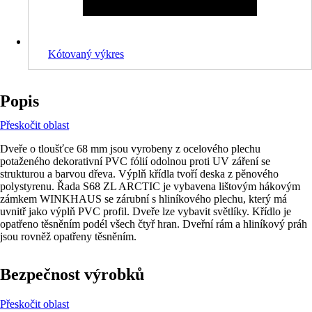
Kótovaný výkres
Popis
Přeskočit oblast
Dveře o tloušťce 68 mm jsou vyrobeny z ocelového plechu
potaženého dekorativní PVC fólií odolnou proti UV záření se
strukturou a barvou dřeva. Výplň křídla tvoří deska z pěnového
polystyrenu. Řada S68 ZL ARCTIC je vybavena lištovým hákovým
zámkem WINKHAUS se zárubní s hliníkového plechu, který má
uvnitř jako výplň PVC profil. Dveře lze vybavit světlíky. Křídlo je
opatřeno těsněním podél všech čtyř hran. Dveřní rám a hliníkový práh
jsou rovněž opatřeny těsněním.
Bezpečnost výrobků
Přeskočit oblast