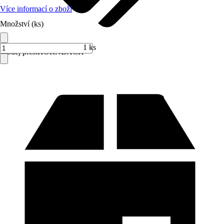
Více informací o zboží
Množství (ks)
1 ks
Prodej přes:
HORNBACH