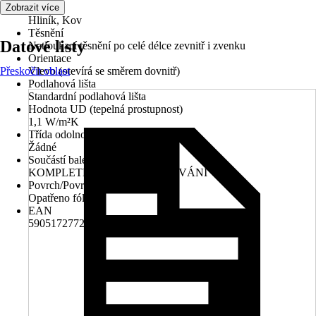
Materiál
Zobrazit více
Hliník, Kov
Těsnění
Datové listy
Natloukací těsnění po celé délce zevnitř i zvenku
Orientace
Přeskočit oblast
Vlevo (otevírá se směrem dovnitř)
Podlahová lišta
Standardní podlahová lišta
Hodnota UD (tepelná prostupnost)
1,1 W/m²K
Třída odolnosti
Žádné
Součástí balení
KOMPLETNÍ ROZETOVÉ KOVÁNÍ
Povrch/Povrchová úprava
Opatřeno fólií
EAN
5905172772821