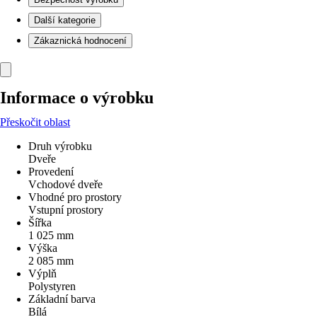
Další kategorie
Zákaznická hodnocení
Informace o výrobku
Přeskočit oblast
Druh výrobku
Dveře
Provedení
Vchodové dveře
Vhodné pro prostory
Vstupní prostory
Šířka
1 025 mm
Výška
2 085 mm
Výplň
Polystyren
Základní barva
Bílá