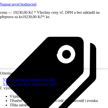
Napsat první hodnocení
cenu — 19230,00 Kč * Všechny ceny vč. DPH a bez nákladů na
přepravu za ks
19230,00 Kč
*
/
ks
Orientace
Vlevo (otevírá se směrem dovnitř)
Vpravo (otevírá se směrem dovnitř)
č. výrobku
10722899
Výplň
:
Polystyren
Těsnění
:
Natloukací těsnění po celé délce zevnitř i zvenku
Třída odolnosti
:
Žádné