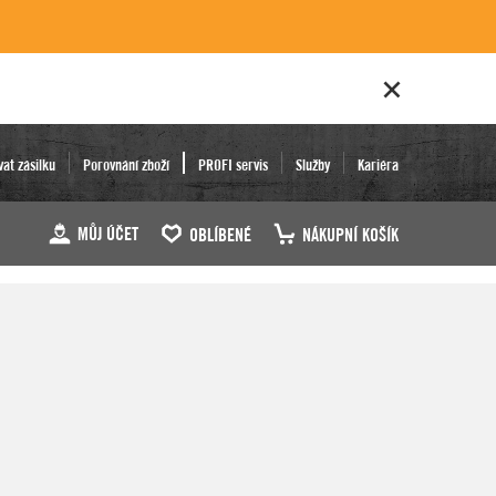
vat zásilku
Porovnání zboží
PROFI servis
Služby
Kariéra
MŮJ ÚČET
OBLÍBENÉ
NÁKUPNÍ KOŠÍK