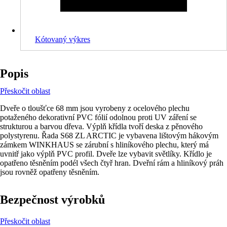
Kótovaný výkres
Popis
Přeskočit oblast
Dveře o tloušťce 68 mm jsou vyrobeny z ocelového plechu
potaženého dekorativní PVC fólií odolnou proti UV záření se
strukturou a barvou dřeva. Výplň křídla tvoří deska z pěnového
polystyrenu. Řada S68 ZL ARCTIC je vybavena lištovým hákovým
zámkem WINKHAUS se zárubní s hliníkového plechu, který má
uvnitř jako výplň PVC profil. Dveře lze vybavit světlíky. Křídlo je
opatřeno těsněním podél všech čtyř hran. Dveřní rám a hliníkový práh
jsou rovněž opatřeny těsněním.
Bezpečnost výrobků
Přeskočit oblast