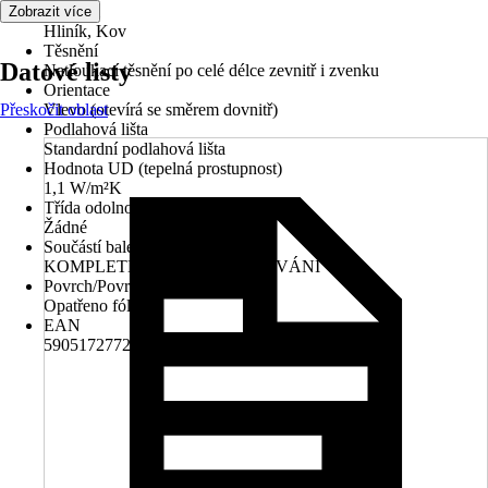
Materiál
Zobrazit více
Hliník, Kov
Těsnění
Datové listy
Natloukací těsnění po celé délce zevnitř i zvenku
Orientace
Přeskočit oblast
Vlevo (otevírá se směrem dovnitř)
Podlahová lišta
Standardní podlahová lišta
Hodnota UD (tepelná prostupnost)
1,1 W/m²K
Třída odolnosti
Žádné
Součástí balení
KOMPLETNÍ ROZETOVÉ KOVÁNÍ
Povrch/Povrchová úprava
Opatřeno fólií
EAN
5905172772401