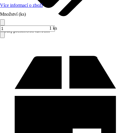
Více informací o zboží
Množství (ks)
1 ks
Prodej přes:
HORNBACH