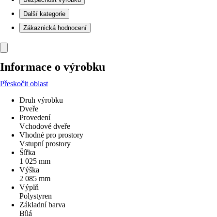
Další kategorie
Zákaznická hodnocení
Informace o výrobku
Přeskočit oblast
Druh výrobku
Dveře
Provedení
Vchodové dveře
Vhodné pro prostory
Vstupní prostory
Šířka
1 025 mm
Výška
2 085 mm
Výplň
Polystyren
Základní barva
Bílá