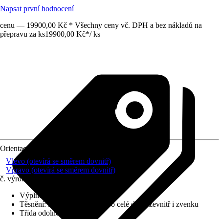
Napsat první hodnocení
cenu — 19900,00 Kč * Všechny ceny vč. DPH a bez nákladů na
přepravu za ks
19900,00 Kč
*
/
ks
Orientace
Vlevo (otevírá se směrem dovnitř)
Vpravo (otevírá se směrem dovnitř)
č. výrobku
10722745
Výplň
:
Polystyren
Těsnění
:
Natloukací těsnění po celé délce zevnitř i zvenku
Třída odolnosti
:
Žádné