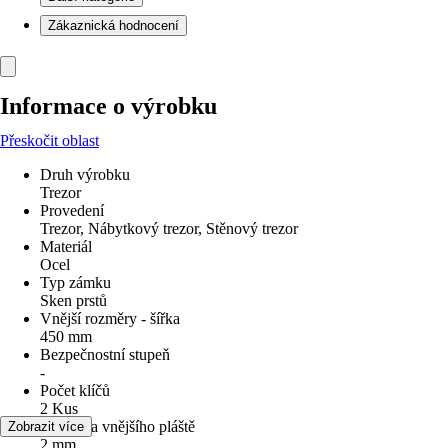
Zákaznická hodnocení
Informace o výrobku
Přeskočit oblast
Druh výrobku
Trezor
Provedení
Trezor, Nábytkový trezor, Stěnový trezor
Materiál
Ocel
Typ zámku
Sken prstů
Vnější rozměry - šířka
450 mm
Bezpečnostní stupeň
-
Počet klíčů
2 Kus
Tloušťka vnějšího pláště
Zobrazit více
2 mm