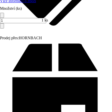
Více informací o zboží
Množství (ks)
1 ks
Prodej přes:
HORNBACH