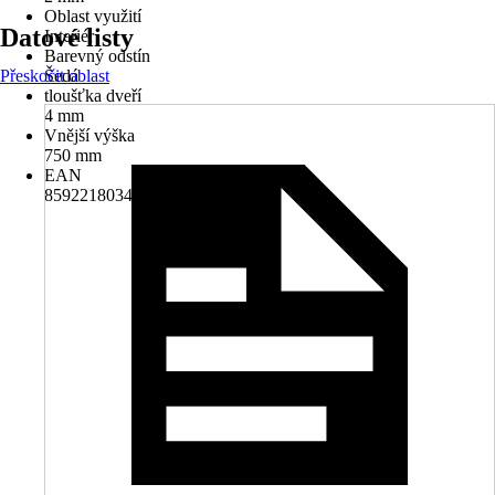
Oblast využití
Datové listy
Interiér
Barevný odstín
Přeskočit oblast
Šedá
tloušťka dveří
4 mm
Vnější výška
750 mm
EAN
8592218034905