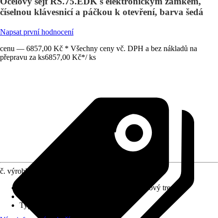
Ocelový sejf RS.75.EDK s elektronickým zámkem,
číselnou klávesnicí a páčkou k otevření, barva šedá
Napsat první hodnocení
cenu — 6857,00 Kč * Všechny ceny vč. DPH a bez nákladů na
přepravu za ks
6857,00 Kč
*
/
ks
č. výrobku
10481346
Provedení
:
Trezor, Nábytkový trezor, Stěnový trezor
Bezpečnostní stupeň
:
-
Typ zámku
:
Sken prstů