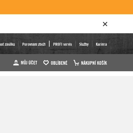
vat zásilku
Porovnání zboží
PROFI servis
Služby
Kariéra
MŮJ ÚČET
OBLÍBENÉ
NÁKUPNÍ KOŠÍK