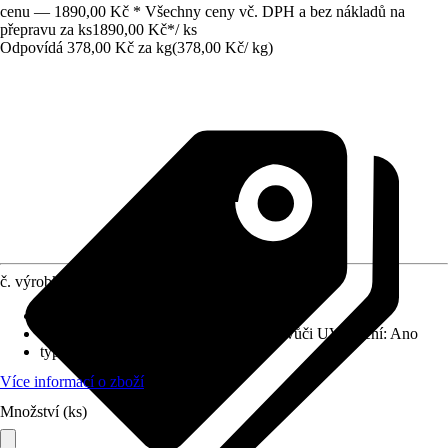
cenu — 1890,00 Kč * Všechny ceny vč. DPH a bez nákladů na
přepravu za ks
1890,00 Kč
*
/
ks
Odpovídá 378,00 Kč za kg
(
378,00 Kč
/
kg
)
č. výrobku
10289560
Vydatnost při jednom nátěru
:
100 m²/l
Odolnost vůči povětrnostním vlivům a vůči UV záření
:
Ano
typ nátěru
:
Krycí
Více informací o zboží
Množství (ks)