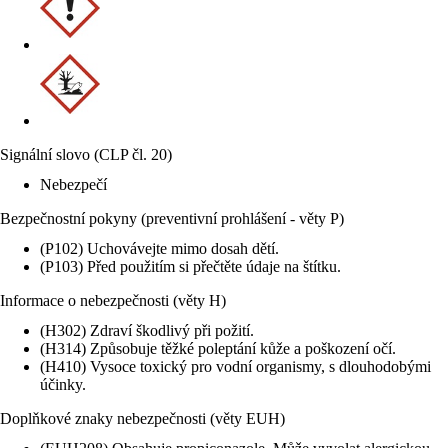
Signální slovo (CLP čl. 20)
Nebezpečí
Bezpečnostní pokyny (preventivní prohlášení - věty P)
(P102) Uchovávejte mimo dosah dětí.
(P103) Před použitím si přečtěte údaje na štítku.
Informace o nebezpečnosti (věty H)
(H302) Zdraví škodlivý při požití.
(H314) Způsobuje těžké poleptání kůže a poškození očí.
(H410) Vysoce toxický pro vodní organismy, s dlouhodobými
účinky.
Doplňkové znaky nebezpečnosti (věty EUH)