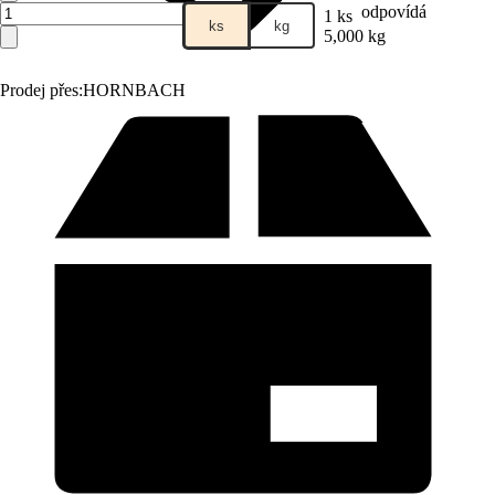
odpovídá
1 ks
ks
kg
5,000 kg
Prodej přes:
HORNBACH