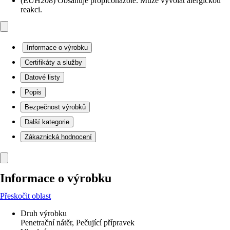
(EUH208) Obsahuje propiconazole. Může vyvolat alergickou
reakci.
Informace o výrobku
Certifikáty a služby
Datové listy
Popis
Bezpečnost výrobků
Další kategorie
Zákaznická hodnocení
Informace o výrobku
Přeskočit oblast
Druh výrobku
Penetrační nátěr, Pečující přípravek