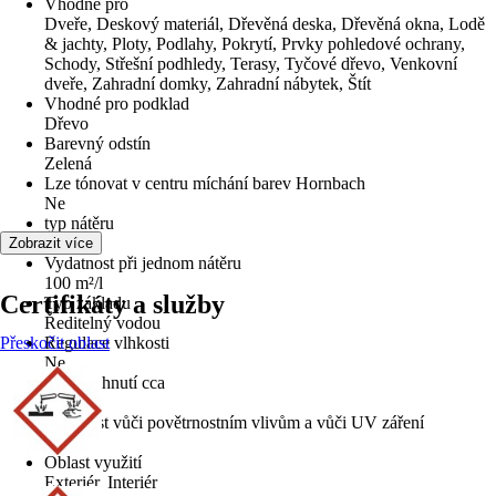
Vhodné pro
Dveře, Deskový materiál, Dřevěná deska, Dřevěná okna, Lodě
& jachty, Ploty, Podlahy, Pokrytí, Prvky pohledové ochrany,
Schody, Střešní podhledy, Terasy, Tyčové dřevo, Venkovní
dveře, Zahradní domky, Zahradní nábytek, Štít
Vhodné pro podklad
Dřevo
Barevný odstín
Zelená
Lze tónovat v centru míchání barev Hornbach
Ne
typ nátěru
Krycí
Zobrazit více
Vydatnost při jednom nátěru
100 m²/l
Certifikáty a služby
Typ základu
Ředitelný vodou
Přeskočit oblast
Regulace vlhkosti
Ne
Doba schnutí cca
24 h
Odolnost vůči povětrnostním vlivům a vůči UV záření
Ano
Oblast využití
Exteriér, Interiér