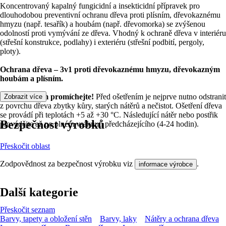
Koncentrovaný kapalný fungicidní a insekticidní přípravek pro
dlouhodobou preventivní ochranu dřeva proti plísním, dřevokaznému
hmyzu (např. tesařík) a houbám (např. dřevomorka) se zvýšenou
odolností proti vymývání ze dřeva. Vhodný k ochraně dřeva v interiéru
(střešní konstrukce, podlahy) i exteriéru (střešní podbití, pergoly,
ploty).
Ochrana dřeva – 3v1 proti dřevokaznému hmyzu, dřevokazným
houbám a plísním.
Před použitím promíchejte!
Před ošetřením je nejprve nutno odstranit
Zobrazit více
z povrchu dřeva zbytky kůry, starých nátěrů a nečistot. Ošetření dřeva
se provádí při teplotách +5 až +30 °C. Následující nátěr nebo postřik
Bezpečnost výrobků
provádějte až po plném vsáknutí předcházejícího (4-24 hodin).
Přeskočit oblast
Zodpovědnost za bezpečnost výrobku viz
.
informace výrobce
Další kategorie
Přeskočit seznam
Barvy, tapety a obložení stěn
Barvy, laky
Nátěry a ochrana dřeva