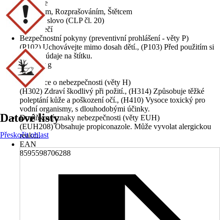
Aplikace
Válečkem, Rozprašováním, Štětcem
Signální slovo (CLP čl. 20)
Nebezpečí
Bezpečnostní pokyny (preventivní prohlášení - věty P)
(P102) Uchovávejte mimo dosah dětí., (P103) Před použitím si
přečtěte údaje na štítku.
Obsah v g
5 000 g
Informace o nebezpečnosti (věty H)
(H302) Zdraví škodlivý při požití., (H314) Způsobuje těžké
poleptání kůže a poškození očí., (H410) Vysoce toxický pro
vodní organismy, s dlouhodobými účinky.
Datové listy
Doplňkové znaky nebezpečnosti (věty EUH)
(EUH208) Obsahuje propiconazole. Může vyvolat alergickou
Přeskočit oblast
reakci.
EAN
8595598706288