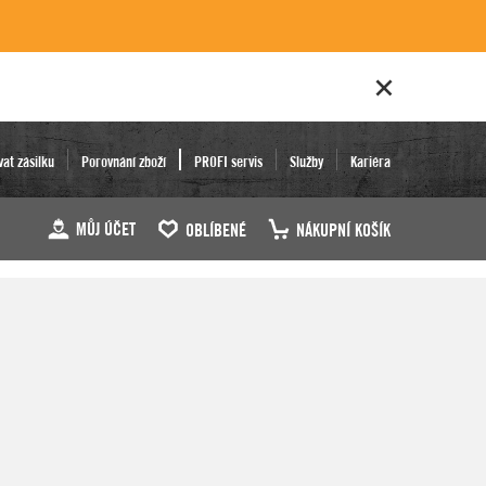
vat zásilku
Porovnání zboží
PROFI servis
Služby
Kariéra
MŮJ ÚČET
OBLÍBENÉ
NÁKUPNÍ KOŠÍK