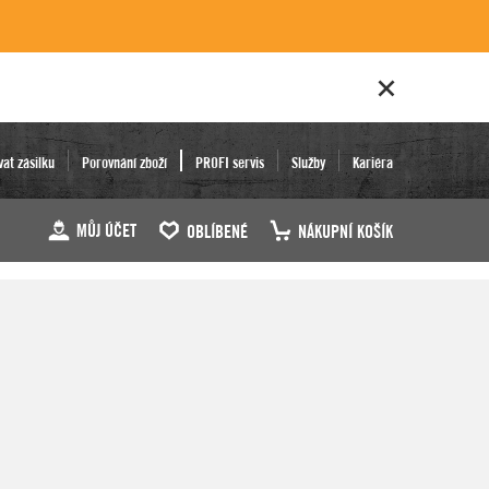
vat zásilku
Porovnání zboží
PROFI servis
Služby
Kariéra
MŮJ ÚČET
OBLÍBENÉ
NÁKUPNÍ KOŠÍK