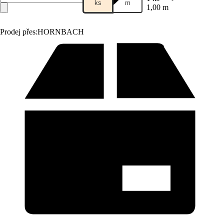
ks
m
1,00 m
Prodej přes:
HORNBACH