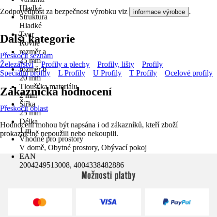
Hladké
Zodpovědnost za bezpečnost výrobku viz
.
informace výrobce
Struktura
Hladké
Tvar
Další kategorie
Rovné
rozměr a
Přeskočit seznam
25 mm
Železářství
Profily a plechy
Profily, lišty
Profily
rozměr b
Speciální profily
L Profily
U Profily
T Profily
Ocelové profily
20 mm
Tloušťka materiálu
Zákaznická hodnocení
2 mm
Šířka
Přeskočit oblast
25 mm
Délka
Hodnocení mohou být napsána i od zákazníků, kteří zboží
1 m
prokazatelně nepoužili nebo nekoupili.
Vhodné pro prostory
V domě, Obytné prostory, Obývací pokoj
EAN
2004249513008, 4004338482886
Možnosti platby