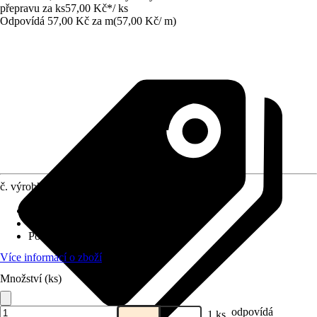
přepravu za ks
57,00 Kč
*
/
ks
Odpovídá 57,00 Kč za m
(
57,00 Kč
/
m
)
č. výrobku
4249513
Provedení
:
Schodový profil
Specifikace materiálu
:
PVC
Povrch/Povrchová úprava
:
Lesklé
Více informací o zboží
Množství (ks)
odpovídá
1 ks