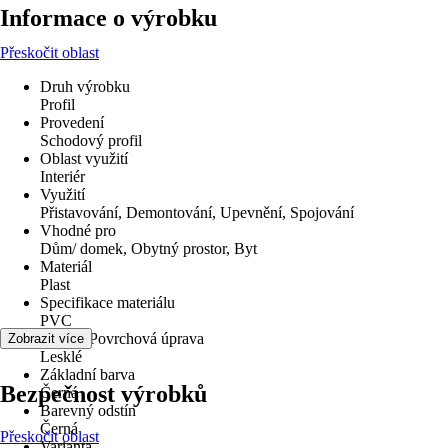
Informace o výrobku
Přeskočit oblast
Druh výrobku
Profil
Provedení
Schodový profil
Oblast využití
Interiér
Využití
Přistavování, Demontování, Upevnění, Spojování
Vhodné pro
Dům/ domek, Obytný prostor, Byt
Materiál
Plast
Specifikace materiálu
PVC
Povrch/Povrchová úprava
Zobrazit více
Lesklé
Základní barva
Bezpečnost výrobků
Černá
Barevný odstín
Černá
Přeskočit oblast
Varianta