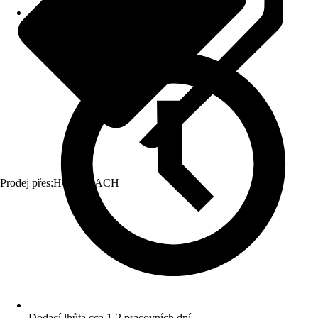
Prodej přes:
HORNBACH
Dodací lhůta cca 1-2 pracovních dní