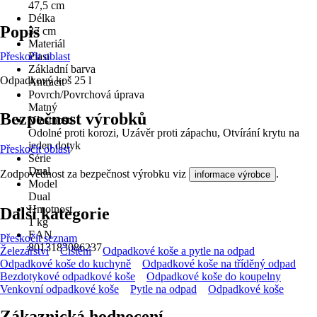
47,5 cm
Délka
Popis
37 cm
Materiál
Přeskočit oblast
Plast
Základní barva
Odpadkový koš 25 l
Antracit
Povrch/Povrchová úprava
Matný
Bezpečnost výrobků
Vlastnosti
Odolné proti korozi, Uzávěr proti zápachu, Otvírání krytu na
jeden dotyk
Přeskočit oblast
Série
Dual
Zodpovědnost za bezpečnost výrobku viz
.
informace výrobce
Model
Dual
Hmotnost
Další kategorie
1 kg
EAN
Přeskočit seznam
8013183086237
Železářství
Čištění
Odpadkové koše a pytle na odpad
Odpadkové koše do kuchyně
Odpadkové koše na tříděný odpad
Bezdotykové odpadkové koše
Odpadkové koše do koupelny
Venkovní odpadkové koše
Pytle na odpad
Odpadkové koše
Zákaznická hodnocení