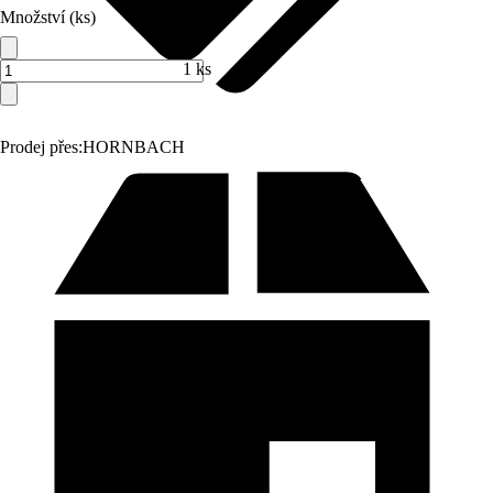
Množství (ks)
1 ks
Prodej přes:
HORNBACH