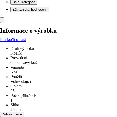
Další kategorie
Zákaznická hodnocení
Informace o výrobku
Přeskočit oblast
Druh výrobku
Kbelík
Provedení
Odpadkový koš
Varianta
Koš
Použití
Volně stojící
Objem
25 l
Počet přihrádek
1
Šířka
26 cm
Výška
Zobrazit více