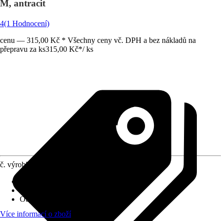
M, antracit
4
(1 Hodnocení)
cenu — 315,00 Kč * Všechny ceny vč. DPH a bez nákladů na
přepravu za ks
315,00 Kč
*
/
ks
č. výrobku
6299095
Materiál
:
Plast
Použití
:
Volně stojící
Objem
:
25 l
Více informací o zboží