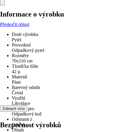
Informace o výrobku
Přeskočit oblast
Druh výrobku
Pytel
Provedení
Odpadkový pytel
Rozměry
70x110 cm
Tloušťka fólie
42 µ
Materiál
Plast
Barevný odstín
Černá
Využití
Likvidace
Vhodné pro
Zobrazit více
Odpadkový koš
Odstranit z
Bezpečnost výrobků
Odpad
Obsah