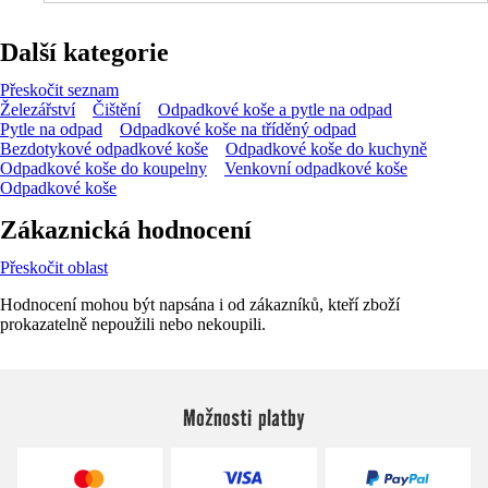
Další kategorie
Přeskočit seznam
Železářství
Čištění
Odpadkové koše a pytle na odpad
Pytle na odpad
Odpadkové koše na tříděný odpad
Bezdotykové odpadkové koše
Odpadkové koše do kuchyně
Odpadkové koše do koupelny
Venkovní odpadkové koše
Odpadkové koše
Zákaznická hodnocení
Přeskočit oblast
Hodnocení mohou být napsána i od zákazníků, kteří zboží
prokazatelně nepoužili nebo nekoupili.
Možnosti platby