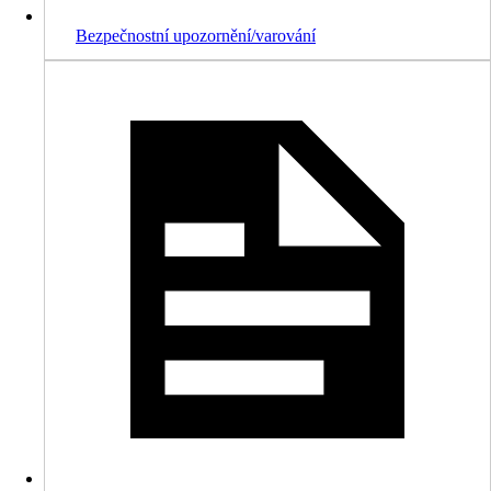
Bezpečnostní upozornění/varování