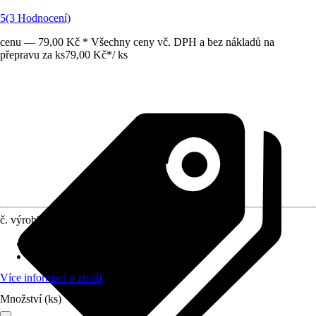
5
(3 Hodnocení)
cenu — 79,00 Kč * Všechny ceny vč. DPH a bez nákladů na
přepravu za ks
79,00 Kč
*
/
ks
č. výrobku
7794391
Provedení
:
Odpadkový pytel
Obsah
:
10 Kus
Více informací o zboží
Množství (ks)