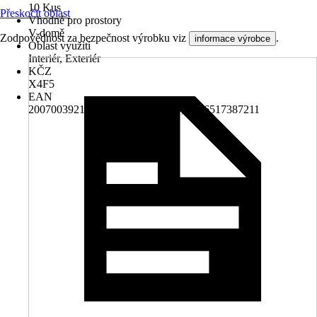
10 Kus
Přeskočit oblast
Vhodné pro prostory
V domě
Zodpovědnost za bezpečnost výrobku viz
.
informace výrobce
Oblast využití
Interiér, Exteriér
KČZ
X4F5
EAN
2007003921286, 4049404301319, 4306517387211