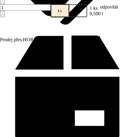
odpovídá
1 ks
ks
l
0,500 l
Prodej přes:
HORNBACH