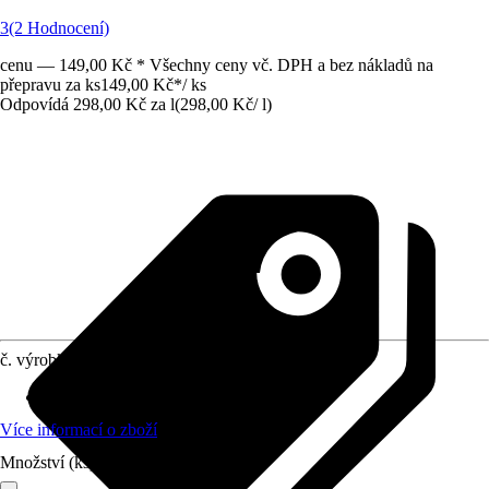
3
(2 Hodnocení)
cenu — 149,00 Kč * Všechny ceny vč. DPH a bez nákladů na
přepravu za ks
149,00 Kč
*
/
ks
Odpovídá 298,00 Kč za l
(
298,00 Kč
/
l
)
č. výrobku
5004200
Druh výrobku
:
Odstraňovač tapet
Více informací o zboží
Množství (ks)