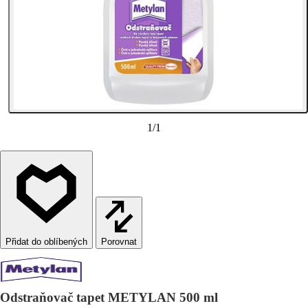
1
/
1
Porovnat
Odstraňovač tapet METYLAN 500 ml