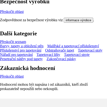
Bezpečnost výrobků
Přeskočit oblast
Zodpovědnost za bezpečnost výrobku viz
.
informace výrobce
Další kategorie
Přeskočit seznam
Barvy, tapety a obložení stěn
Malířské a tapetovací příslušenství
Příslušenství pro tapetování
Odstraňovače tapet
Tapetovací stoly
Nářadí pro tapetování
Tapetovací lišty
Tapetovací stroje
Penetrační nátěry pod tapety
Zakončovací pásky
Zákaznická hodnocení
Přeskočit oblast
Hodnocení mohou být napsána i od zákazníků, kteří zboží
prokazatelně nepoužili nebo nekoupili.