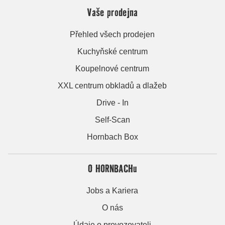
Vaše prodejna
Přehled všech prodejen
Kuchyňské centrum
Koupelnové centrum
XXL centrum obkladů a dlažeb
Drive - In
Self-Scan
Hornbach Box
O HORNBACHu
Jobs a Kariera
O nás
Údaje o provozovateli