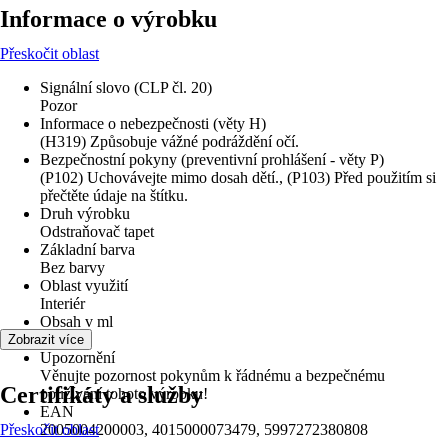
Informace o výrobku
Přeskočit oblast
Signální slovo (CLP čl. 20)
Pozor
Informace o nebezpečnosti (věty H)
(H319) Způsobuje vážné podráždění očí.
Bezpečnostní pokyny (preventivní prohlášení - věty P)
(P102) Uchovávejte mimo dosah dětí., (P103) Před použitím si
přečtěte údaje na štítku.
Druh výrobku
Odstraňovač tapet
Základní barva
Bez barvy
Oblast využití
Interiér
Obsah v ml
500 ml
Zobrazit více
Upozornění
Věnujte pozornost pokynům k řádnému a bezpečnému
Certifikáty a služby
používání tohoto výrobku!
EAN
Přeskočit oblast
2005004200003, 4015000073479, 5997272380808