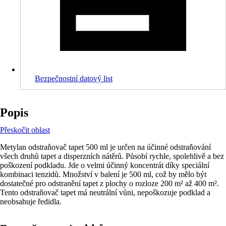
Bezpečnostní datový list
Popis
Přeskočit oblast
Metylan odstraňovač tapet 500 ml je určen na účinné odstraňování
všech druhů tapet a disperzních nátěrů. Působí rychle, spolehlivě a bez
poškození podkladu. Jde o velmi účinný koncentrát díky speciální
kombinaci tenzidů. Množství v balení je 500 ml, což by mělo být
dostatečné pro odstranění tapet z plochy o rozloze 200 m² až 400 m².
Tento odstraňovač tapet má neutrální vůni, nepoškozuje podklad a
neobsahuje ředidla.