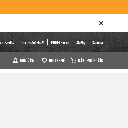
vat zásilku
Porovnání zboží
PROFI servis
Služby
Kariéra
MŮJ ÚČET
OBLÍBENÉ
NÁKUPNÍ KOŠÍK