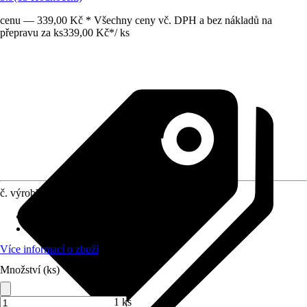
cenu — 339,00 Kč * Všechny ceny vč. DPH a bez nákladů na
přepravu za ks
339,00 Kč
*
/
ks
č. výrobku
7142112
Přípojka/spojka
:
19 mm (3/4")
Materiál
:
Plast, Kov
Více informací o zboží
Množství (ks)
1 ks