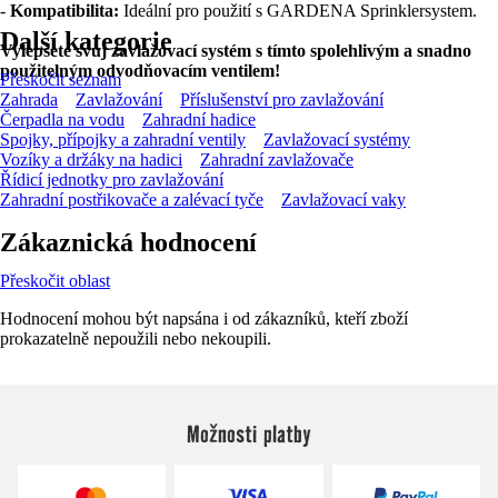
-
Kompatibilita:
Ideální pro použití s GARDENA Sprinklersystem.
Další kategorie
Vylepšete svůj zavlažovací systém s tímto spolehlivým a snadno
použitelným odvodňovacím ventilem!
Přeskočit seznam
Zahrada
Zavlažování
Příslušenství pro zavlažování
Čerpadla na vodu
Zahradní hadice
Spojky, přípojky a zahradní ventily
Zavlažovací systémy
Vozíky a držáky na hadici
Zahradní zavlažovače
Řídicí jednotky pro zavlažování
Zahradní postřikovače a zalévací tyče
Zavlažovací vaky
Zákaznická hodnocení
Přeskočit oblast
Hodnocení mohou být napsána i od zákazníků, kteří zboží
prokazatelně nepoužili nebo nekoupili.
Možnosti platby