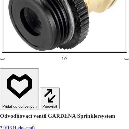
1
/
7
Porovnat
Odvodňovací ventil GARDENA Sprinklersystem
3.9
(13 Hodnocení)