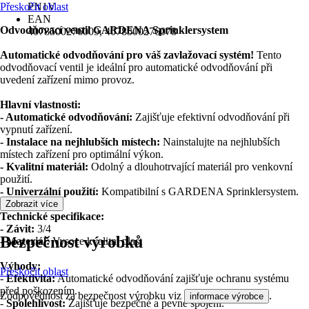
Přeskočit oblast
PN1V
EAN
Odvodňovací ventil GARDENA Sprinklersystem
4078500276009, 4078500276078
Automatické odvodňování pro váš zavlažovací systém!
Tento
odvodňovací ventil je ideální pro automatické odvodňování při
uvedení zařízení mimo provoz.
Hlavní vlastnosti:
- Automatické odvodňování:
Zajišťuje efektivní odvodňování při
vypnutí zařízení.
- Instalace na nejhlubších místech:
Nainstalujte na nejhlubších
místech zařízení pro optimální výkon.
- Kvalitní materiál:
Odolný a dlouhotrvající materiál pro venkovní
použití.
- Univerzální použití:
Kompatibilní s GARDENA Sprinklersystem.
Zobrazit více
Technické specifikace:
- Závit:
3/4
Bezpečnost výrobků
- Materiál:
Vysoce kvalitní plast
Výhody:
Přeskočit oblast
-
Efektivita:
Automatické odvodňování zajišťuje ochranu systému
před poškozením.
Zodpovědnost za bezpečnost výrobku viz
.
informace výrobce
-
Spolehlivost:
Zajišťuje bezpečné a pevné spojení.