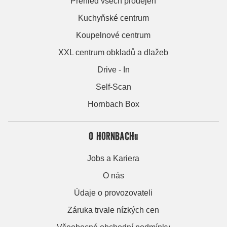
Přehled všech prodejen
Kuchyňské centrum
Koupelnové centrum
XXL centrum obkladů a dlažeb
Drive - In
Self-Scan
Hornbach Box
O HORNBACHu
Jobs a Kariera
O nás
Údaje o provozovateli
Záruka trvale nízkých cen