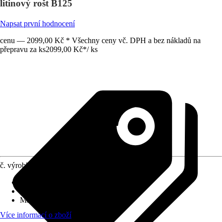
litinový rošt B125
Napsat první hodnocení
cenu — 2099,00 Kč * Všechny ceny vč. DPH a bez nákladů na
přepravu za ks
2099,00 Kč
*
/
ks
č. výrobku
12014574
Druh výrobku
:
Žlab
Provedení
:
Kompletní žlabový systém
Materiál
:
Beton, Kov
Více informací o zboží