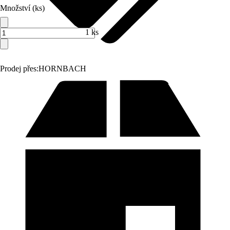
Množství (ks)
1 ks
Prodej přes:
HORNBACH