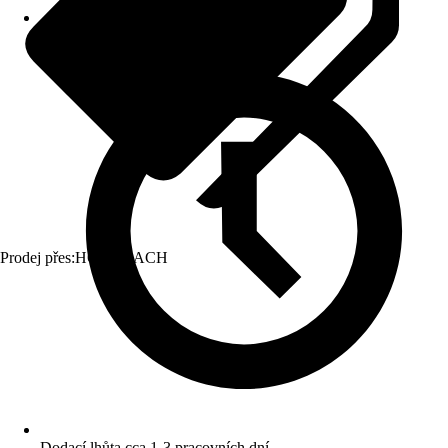
Prodej přes:
HORNBACH
Dodací lhůta cca 1-3 pracovních dní