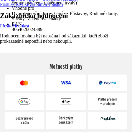
černým nátěrem. (nátěr není trvalý)
Příslušenství ke žlabům a vpustím
Vhodné pro
Dvougenerační domy, Garáže, Přístavby, Rodinné domy,
Zákaznická hodnocení
Stříšky, Víkendové chatky
EAN
Přeskočit oblast
4064626024389
Hodnocení mohou být napsána i od zákazníků, kteří zboží
prokazatelně nepoužili nebo nekoupili.
Možnosti platby