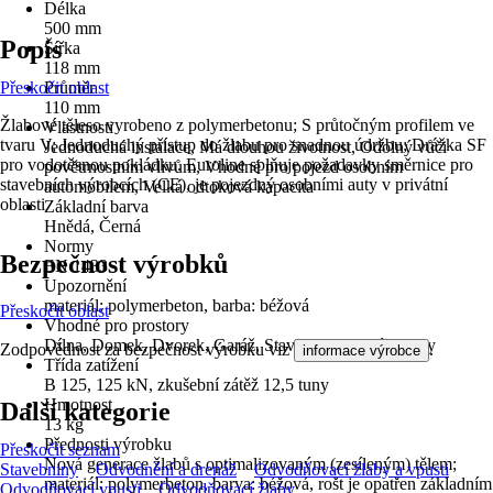
Délka
500 mm
Popis
Šířka
118 mm
Přeskočit oblast
Průměr
110 mm
Žlabové těleso vyrobeno z polymerbetonu; S průtočným profilem ve
Vlastnosti
tvaru V; Jednoduchý přístup do žlabu pro snadnou údržbu; Drážka SF
Jednoduchá instalace, Má dlouhou životnost, Odolný vůči
pro vodotěsnou pokládku. Euroline splňuje požadavky směrnice pro
povětrnostním vlivům, Vhodné pro pojezd osobním
stavebních výrobcích (CE), je pojezdný osobními auty v privátní
automobilem, Velká odtoková kapacita
oblasti
Základní barva
Hnědá, Černá
Normy
Bezpečnost výrobků
EN 1433
Upozornění
materiál: polymerbeton, barba: béžová
Přeskočit oblast
Vhodné pro prostory
Dílna, Domek, Dvorek, Garáž, Stavba, Zahradní domky
Zodpovědnost za bezpečnost výrobku viz
.
informace výrobce
Třída zatížení
B 125, 125 kN, zkušební zátěž 12,5 tuny
Hmotnost
Další kategorie
13 kg
Přednosti výrobku
Přeskočit seznam
Nová generace žlabů s optimalizovaným (zesíleným) tělem;
Stavebniny
Odvodnění a drenáž
Odvodňovací žlaby a vpusti
materiál: polymerbeton, barva: béžová, rošt je opatřen základním
Odvodňovací vpusti
Odvodňovací žlaby