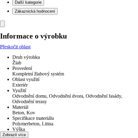
Další kategorie
Zákaznická hodnocení
Informace o výrobku
Přeskočit oblast
Druh výrobku
Žlab
Provedení
Kompletní žlabový systém
Oblast využití
Exteriér
Využití
Odvodnění domu, Odvodnění dvora, Odvodnění fasády,
Odvodnění terasy
Materiál
Beton, Kov
Specifikace materiálu
Polymerbeton, Litina
Výška
307 mm
Zobrazit více