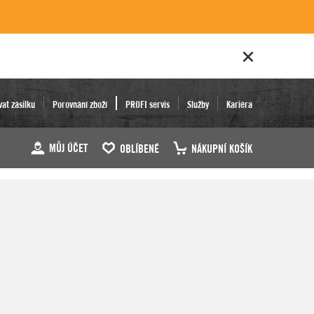
vat zásilku
Porovnání zboží
PROFI servis
Služby
Kariéra
MŮJ ÚČET
OBLÍBENÉ
NÁKUPNÍ KOŠÍK