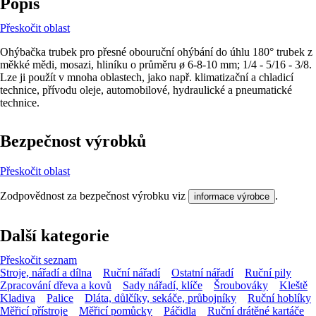
Popis
Přeskočit oblast
Ohýbačka trubek pro přesné obouruční ohýbání do úhlu 180° trubek z
měkké mědi, mosazi, hliníku o průměru ø 6-8-10 mm; 1/4 - 5/16 - 3/8.
Lze ji použít v mnoha oblastech, jako např. klimatizační a chladicí
technice, přívodu oleje, automobilové, hydraulické a pneumatické
technice.
Bezpečnost výrobků
Přeskočit oblast
Zodpovědnost za bezpečnost výrobku viz
.
informace výrobce
Další kategorie
Přeskočit seznam
Stroje, nářadí a dílna
Ruční nářadí
Ostatní nářadí
Ruční pily
Zpracování dřeva a kovů
Sady nářadí, klíče
Šroubováky
Kleště
Kladiva
Palice
Dláta, důlčíky, sekáče, průbojníky
Ruční hoblíky
Měřicí přístroje
Měřicí pomůcky
Páčidla
Ruční drátěné kartáče