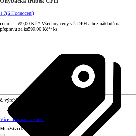
Ohýbačka trubek CFH
1.7
(6 Hodnocení)
cenu — 599,00 Kč * Všechny ceny vč. DPH a bez nákladů na
přepravu za ks
599,00 Kč
*
/
ks
č. výrobku
8733431
Využití
:
Ohyby
Více informací o zboží
Množství (ks)