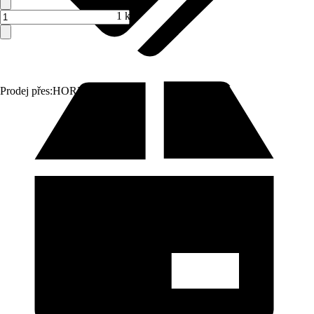
1 ks
Prodej přes:
HORNBACH