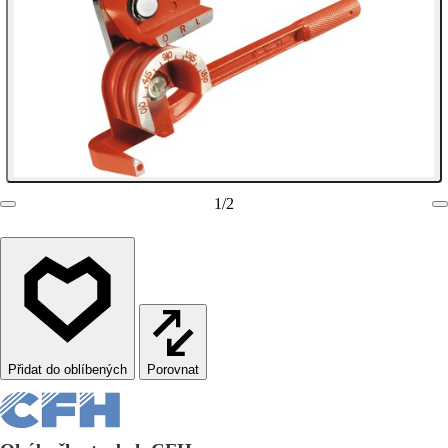
1
/
2
Porovnat