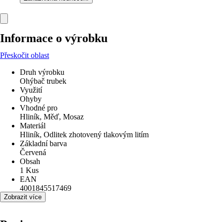
Informace o výrobku
Přeskočit oblast
Druh výrobku
Ohýbač trubek
Využití
Ohyby
Vhodné pro
Hliník, Měď, Mosaz
Materiál
Hliník, Odlitek zhotovený tlakovým litím
Základní barva
Červená
Obsah
1 Kus
EAN
4001845517469
Zobrazit více