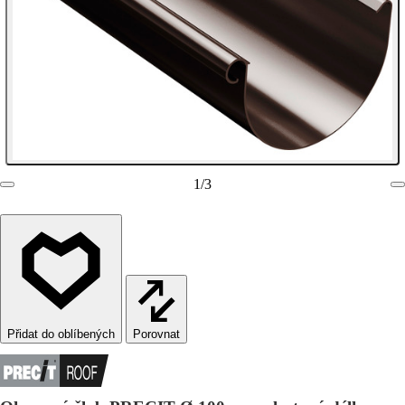
1
/
3
Porovnat