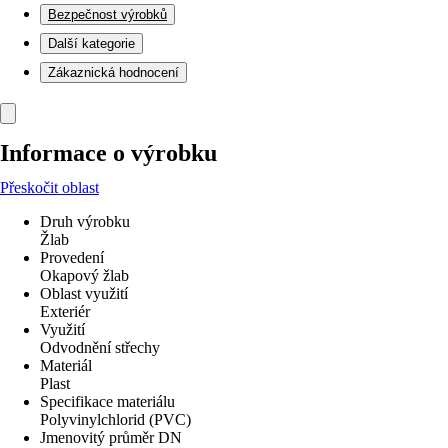
Bezpečnost výrobků
Další kategorie
Zákaznická hodnocení
Informace o výrobku
Přeskočit oblast
Druh výrobku
Žlab
Provedení
Okapový žlab
Oblast využití
Exteriér
Využití
Odvodnění střechy
Materiál
Plast
Specifikace materiálu
Polyvinylchlorid (PVC)
Jmenovitý průměr DN