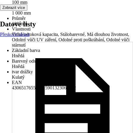
100 mm
Délka
Zobrazit více
1 000 mm
Průměr
Datové listy
100 mm
Vlastnosti
Přeskočit oblast
Velká odtoková kapacita, Stálobarevné, Má dlouhou životnost,
Odolný vůči UV záření, Odolné proti poškrábání, Odolné vůči
stárnutí
Základní barva
Hnědá
Barevný odstín
Hnědá
tvar drážky
Kulatý
EAN
4306517655983, 5901323066962