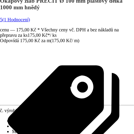
Okapový žlab PRECIT Ø 100 mm plastový délka
1000 mm hnědý
5
(1 Hodnocení)
cenu — 175,00 Kč * Všechny ceny vč. DPH a bez nákladů na
přepravu za ks
175,00 Kč
*
/
ks
Odpovídá 175,00 Kč za m
(
175,00 Kč
/
m
)
č. výrobku
10508454
Druh výrobku
:
Žlab
Provedení
:
Okapový žlab
Materiál
:
Plast