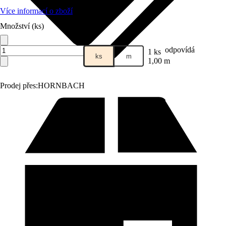
Více informací o zboží
Množství (ks)
odpovídá
1 ks
ks
m
1,00 m
Prodej přes:
HORNBACH