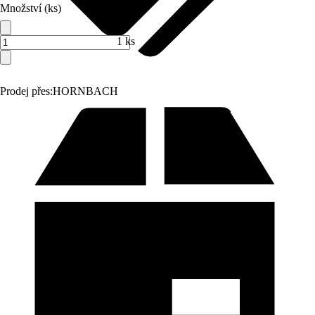
Množství (ks)
1 ks
Prodej přes:
HORNBACH