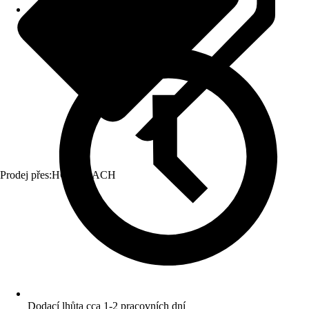
Prodej přes:
HORNBACH
Dodací lhůta cca 1-2 pracovních dní