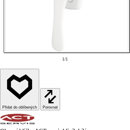
1
/
1
Porovnat