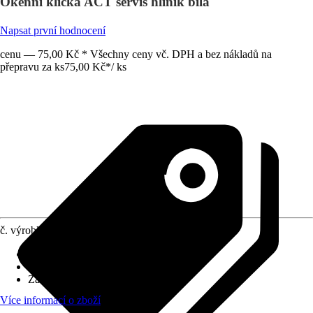
Okenní klička ACT servis hliník bílá
Napsat první hodnocení
cenu — 75,00 Kč * Všechny ceny vč. DPH a bez nákladů na
přepravu za ks
75,00 Kč
*
/
ks
č. výrobku
5199192
Specifikace materiálu
:
Hliník
Povrch/Povrchová úprava
:
Lakované
Základní barva
:
Bílá
Více informací o zboží