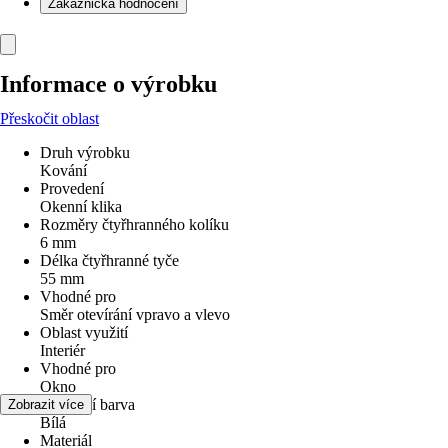
Zákaznická hodnocení
Informace o výrobku
Přeskočit oblast
Druh výrobku
Kování
Provedení
Okenní klika
Rozměry čtyřhranného kolíku
6 mm
Délka čtyřhranné tyče
55 mm
Vhodné pro
Směr otevírání vpravo a vlevo
Oblast využití
Interiér
Vhodné pro
Okno
Základní barva
Zobrazit více
Bílá
Materiál