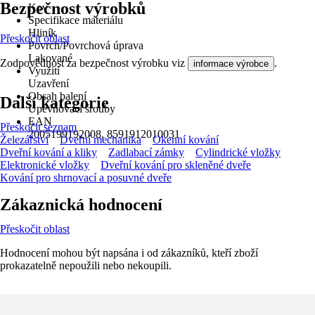
Bezpečnost výrobků
Kov
Specifikace materiálu
Hliník
Přeskočit oblast
Povrch/Povrchová úprava
Lakované
Zodpovědnost za bezpečnost výrobku viz
.
informace výrobce
Využití
Uzavření
Obsah balení
Další kategorie
Upevňovací šrouby
EAN
Přeskočit seznam
2005199192008, 8591912010031
Železářství
Dveřní mechanika
Okenní kování
Dveřní kování a kliky
Zadlabací zámky
Cylindrické vložky
Elektronické vložky
Dveřní kování pro skleněné dveře
Kování pro shrnovací a posuvné dveře
Zákaznická hodnocení
Přeskočit oblast
Hodnocení mohou být napsána i od zákazníků, kteří zboží
prokazatelně nepoužili nebo nekoupili.