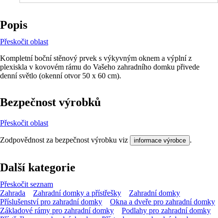
Popis
Přeskočit oblast
Kompletní boční stěnový prvek s výkyvným oknem a výplní z
plexiskla v kovovém rámu do Vašeho zahradního domku přivede
denní světlo (okenní otvor 50 x 60 cm).
Bezpečnost výrobků
Přeskočit oblast
Zodpovědnost za bezpečnost výrobku viz
.
informace výrobce
Další kategorie
Přeskočit seznam
Zahrada
Zahradní domky a přístřešky
Zahradní domky
Příslušenství pro zahradní domky
Okna a dveře pro zahradní domky
Základové rámy pro zahradní domky
Podlahy pro zahradní domky