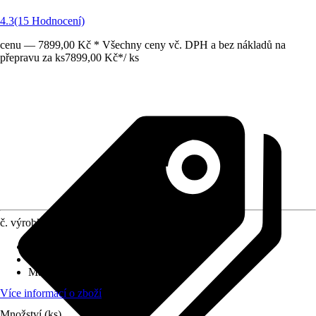
4.3
(15 Hodnocení)
cenu — 7899,00 Kč * Všechny ceny vč. DPH a bez nákladů na
přepravu za ks
7899,00 Kč
*
/
ks
č. výrobku
8070386
Druh výrobku
:
Okno
Vhodné pro
:
Zahradní domky
Materiál
:
Kov
Více informací o zboží
Množství (ks)