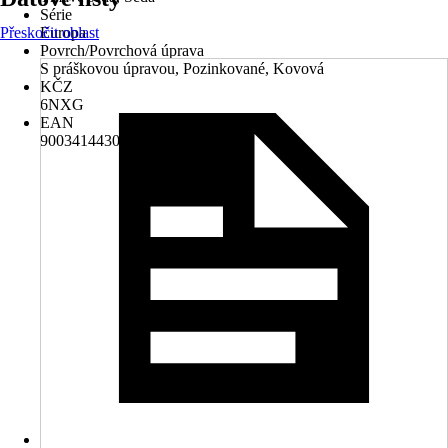
Série
Přeskočit oblast
Europa
Povrch/Povrchová úprava
S práškovou úpravou, Pozinkované, Kovová
KČZ
6NXG
EAN
9003414430501