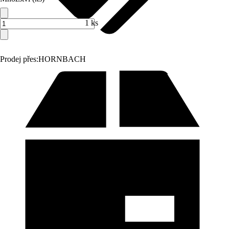
1 ks
Prodej přes:
HORNBACH