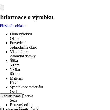
Informace o výrobku
Přeskočit oblast
Druh výrobku
Okno
Provedení
Jednoduché okno
Vhodné pro
Zahradní domky
Šířka
50 cm
Výška
60 cm
Materiál
Kov
Specifikace materiálu
Ocel
Základní barva
Zobrazit více
Šedá
Barevný odstín
Datové listy
Tmavě šedá, Šedá