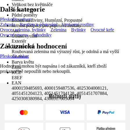
Velikost bez květináče
Další kategorie
5 cm - 10 cm
Půdní poměry
Přeskočit seznam
Bohaté na živiny, Humózní, Propustné
Zahrada
Rostliny a pěstování
Venkovní rostliny
nutnost podpěry pro popínavé rostliny
Ovoce, zelenina, bylinky
Zelenina
Bylinky
Ovocné keře
Ano
Ovocné stromy
Jahodníky
Oblast využití
Exteriér
Zákaznická hodnocení
Upozornění
Roubovaná zelenina má výrazný růst, je odolná a má vyšší
Přeskočit oblast
úrodnost.
Barva květu
Hodnocení mohou být napsána i od zákazníků, kteří zboží
Žlutá
prokazatelně nepoužili nebo nekoupili.
KČZ
E8EF
EAN
4000159485693, 4000159487536, 4025304008121,
4051451204123, 4051451704128, 4051451707884,
Možnosti platby
4250308380984, 4306517605094