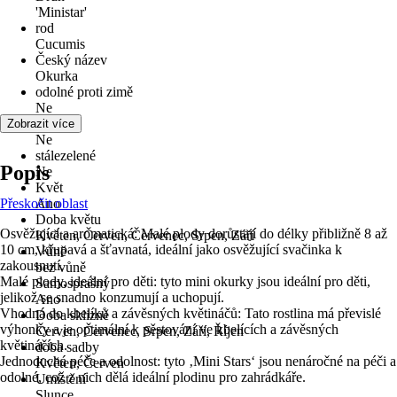
'Ministar'
rod
Cucumis
Český název
Okurka
odolné proti zimě
Ne
víceleté
Zobrazit více
Ne
stálezelené
Popis
Ne
Květ
Přeskočit oblast
Ano
Doba květu
Osvěžující a aromatická: Malé plody dorůstají do délky přibližně 8 až
Květen, Červen, Červenec, Srpen, Září
10 cm, křupavá a šťavnatá, ideální jako osvěžující svačinka k
Vůně
zakousnutí.
bez vůně
Malé plody, ideální pro děti: tyto mini okurky jsou ideální pro děti,
Samosprašný
jelikož se snadno konzumují a uchopují.
Ano
Vhodná do kbelíků a závěsných květináčů: Tato rostlina má převislé
Doba sklizně
výhonky a je optimální k pěstování ve kbelících a závěsných
Červen, Červenec, Srpen, Září, Říjen
květináčích.
doba sadby
Jednoduchá péče a odolnost: tyto ‚Mini Stars‘ jsou nenáročné na péči a
Květen, Červen
odolné, což z nich dělá ideální plodinu pro zahrádkáře.
Umístění
Slunce