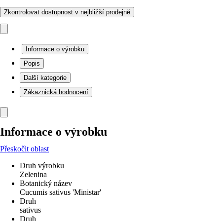
Zkontrolovat dostupnost v nejbližší prodejně
Informace o výrobku
Popis
Další kategorie
Zákaznická hodnocení
Informace o výrobku
Přeskočit oblast
Druh výrobku
Zelenina
Botanický název
Cucumis sativus 'Ministar'
Druh
sativus
Druh