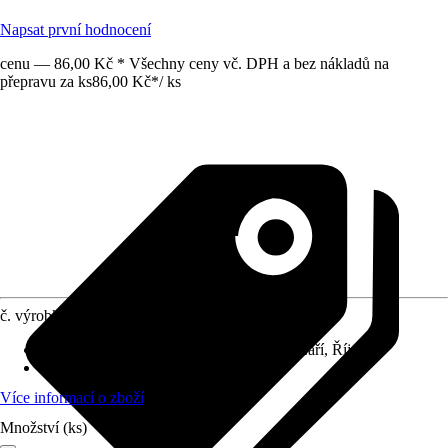
Napsat první hodnocení
cenu — 86,00 Kč * Všechny ceny vč. DPH a bez nákladů na
přepravu za ks
86,00 Kč
*
/
ks
č. výrobku
7615885
Doba sklizně
:
Červen, Červenec, Srpen, Září, Říjen
Umístění
:
Slunce
Více informací o zboží
Množství (ks)