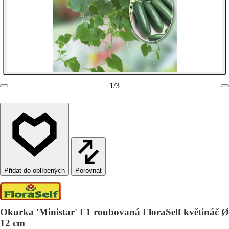
1
/
3
Porovnat
Okurka 'Ministar' F1 roubovaná FloraSelf květináč Ø
12 cm