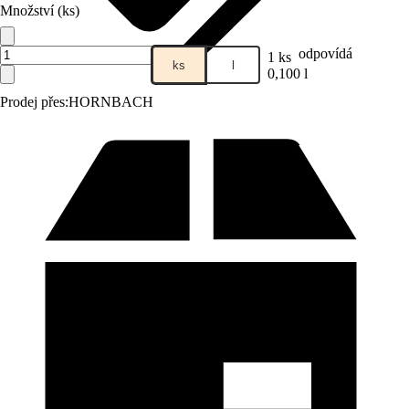
Množství (ks)
odpovídá
1 ks
ks
l
0,100 l
Prodej přes:
HORNBACH