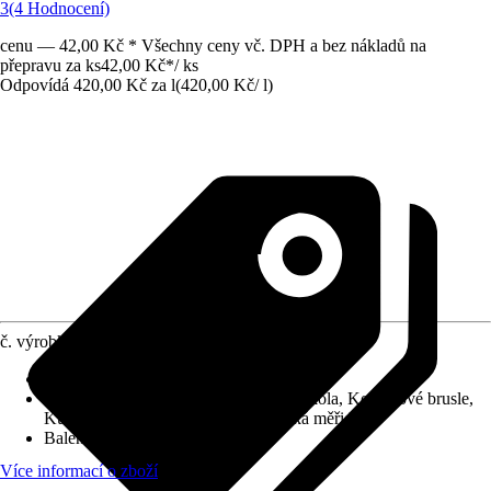
3
(4 Hodnocení)
cenu — 42,00 Kč * Všechny ceny vč. DPH a bez nákladů na
přepravu za ks
42,00 Kč
*
/
ks
Odpovídá 420,00 Kč za l
(
420,00 Kč
/
l
)
č. výrobku
914841
Druh výrobku
:
Olej, Pečující přípravek
Vhodné pro
:
Šicí a psací stroje, Jízdní kola, Kolečkové brusle,
Kuličkové ložisko, Jemná mechanická měřidla
Balení
:
Láhev
Více informací o zboží