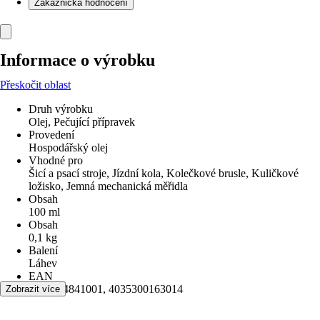
Zákaznická hodnocení
Informace o výrobku
Přeskočit oblast
Druh výrobku
Olej, Pečující přípravek
Provedení
Hospodářský olej
Vhodné pro
Šicí a psací stroje, Jízdní kola, Kolečkové brusle, Kuličkové
ložisko, Jemná mechanická měřidla
Obsah
100 ml
Obsah
0,1 kg
Balení
Láhev
EAN
2000914841001, 4035300163014
Zobrazit více