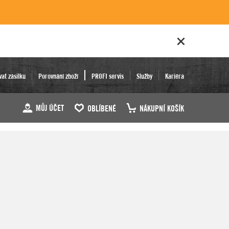
vat zásilku
Porovnání zboží
PROFI servis
Služby
Kariéra
MŮJ ÚČET
OBLÍBENÉ
NÁKUPNÍ KOŠÍK